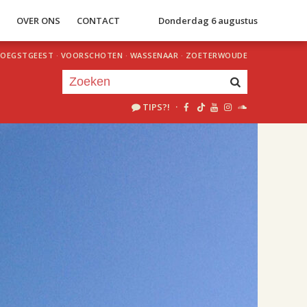
S
OVER ONS
CONTACT
Donderdag 6 augustus
OEGSTGEEST
·
VOORSCHOTEN
·
WASSENAAR
·
ZOETERWOUDE
TIPS?!
·
Je luistert nu naar
uur 1 van 1
«
Vorig uur
Volgend uur
»
09.00