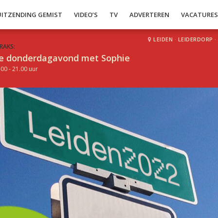
UITZENDING GEMIST
VIDEO’S
TV
ADVERTEREN
VACATURE
LEIDEN
·
LEIDERDORP
·
RAKS:
e donderdagavond met Sophie
.00 - 21.00 uur