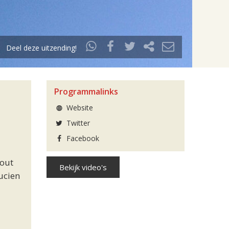
Deel deze uitzending!
Programmalinks
Website
Twitter
Facebook
Nout
Bekijk video's
Lucien