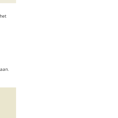
het
iaan.