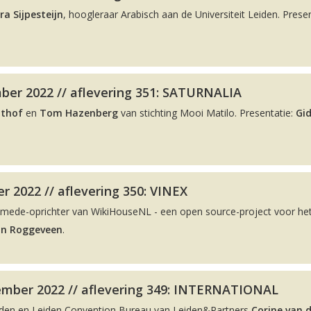
ra Sijpesteijn
, hoogleraar Arabisch aan de Universiteit Leiden. Presen
ber 2022 // aflevering 351: SATURNALIA
lthof
en
Tom Hazenberg
van stichting Mooi Matilo. Presentatie:
Gi
r 2022 // aflevering 350: VINEX
 mede-oprichter van WikiHouseNL - een open source-project voor he
on Roggeveen
.
ember 2022 // aflevering 349: INTERNATIONAL
eiden en Leiden Convention Bureau van Leiden&Partners
Corine van 