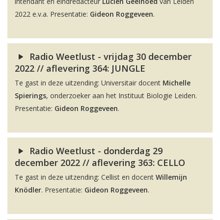
intendant en eindredacteur
Lucien Geelhoed
van Leiden
2022 e.v.a. Presentatie:
Gideon Roggeveen
.
Radio Weetlust - vrijdag 30 december
2022 // aflevering 364: JUNGLE
Te gast in deze uitzending: Universitair docent
Michelle
Spierings
, onderzoeker aan het Instituut Biologie Leiden.
Presentatie:
Gideon Roggeveen
.
Radio Weetlust - donderdag 29
december 2022 // aflevering 363: CELLO
Te gast in deze uitzending: Cellist en docent
Willemijn
Knödler
. Presentatie:
Gideon Roggeveen
.