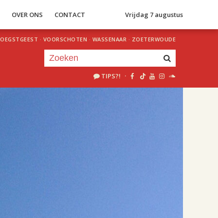
S
OVER ONS
CONTACT
Vrijdag 7 augustus
OEGSTGEEST
·
VOORSCHOTEN
·
WASSENAAR
·
ZOETERWOUDE
TIPS?!
·
Je luistert nu naar
uur 1 van 1
«
Vorig uur
Volgend uur
»
09.00