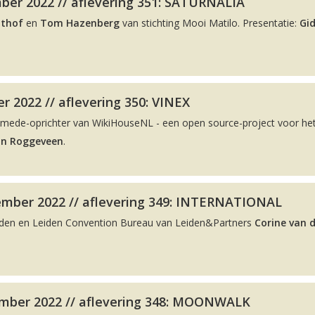
ber 2022 // aflevering 351: SATURNALIA
lthof
en
Tom Hazenberg
van stichting Mooi Matilo. Presentatie:
Gi
r 2022 // aflevering 350: VINEX
 mede-oprichter van WikiHouseNL - een open source-project voor he
on Roggeveen
.
ember 2022 // aflevering 349: INTERNATIONAL
eiden en Leiden Convention Bureau van Leiden&Partners
Corine van 
mber 2022 // aflevering 348: MOONWALK