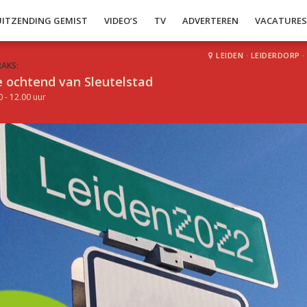
UITZENDING GEMIST
VIDEO’S
TV
ADVERTEREN
VACATURE
LEIDEN
·
LEIDERDORP
·
RAKS:
 ochtend van Sleutelstad
0 - 12.00 uur