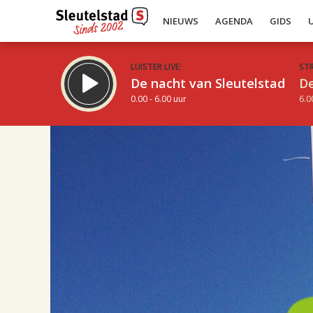
NIEUWS
AGENDA
GIDS
LUISTER LIVE:
ST
De nacht van Sleutelstad
De
0.00 - 6.00 uur
6.0
08.00
Inklappen