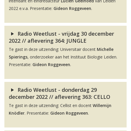
intendant en eindredacteur
Lucien Geelhoed
van Leiden
2022 e.v.a. Presentatie:
Gideon Roggeveen
.
Radio Weetlust - vrijdag 30 december
2022 // aflevering 364: JUNGLE
Te gast in deze uitzending: Universitair docent
Michelle
Spierings
, onderzoeker aan het Instituut Biologie Leiden.
Presentatie:
Gideon Roggeveen
.
Radio Weetlust - donderdag 29
december 2022 // aflevering 363: CELLO
Te gast in deze uitzending: Cellist en docent
Willemijn
Knödler
. Presentatie:
Gideon Roggeveen
.