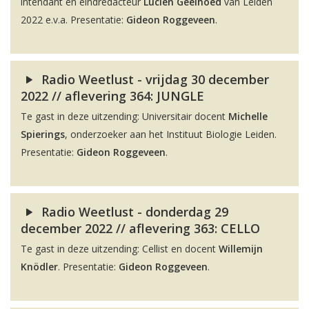
intendant en eindredacteur
Lucien Geelhoed
van Leiden
2022 e.v.a. Presentatie:
Gideon Roggeveen
.
Radio Weetlust - vrijdag 30 december
2022 // aflevering 364: JUNGLE
Te gast in deze uitzending: Universitair docent
Michelle
Spierings
, onderzoeker aan het Instituut Biologie Leiden.
Presentatie:
Gideon Roggeveen
.
Radio Weetlust - donderdag 29
december 2022 // aflevering 363: CELLO
Te gast in deze uitzending: Cellist en docent
Willemijn
Knödler
. Presentatie:
Gideon Roggeveen
.