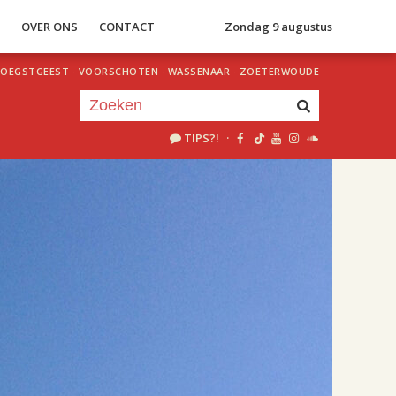
S
OVER ONS
CONTACT
Zondag 9 augustus
OEGSTGEEST
·
VOORSCHOTEN
·
WASSENAAR
·
ZOETERWOUDE
TIPS?!
·
Je luistert nu naar
uur 1 van 1
«
Vorig uur
Volgend uur
»
09.00