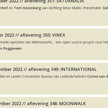
ber 2022 // aflevering 351: SATURNALIA
lthof
en
Tom Hazenberg
van stichting Mooi Matilo. Presentatie:
Gi
r 2022 // aflevering 350: VINEX
 mede-oprichter van WikiHouseNL - een open source-project voor he
on Roggeveen
.
ember 2022 // aflevering 349: INTERNATIONAL
eiden en Leiden Convention Bureau van Leiden&Partners
Corine van 
mber 2022 // aflevering 348: MOONWALK