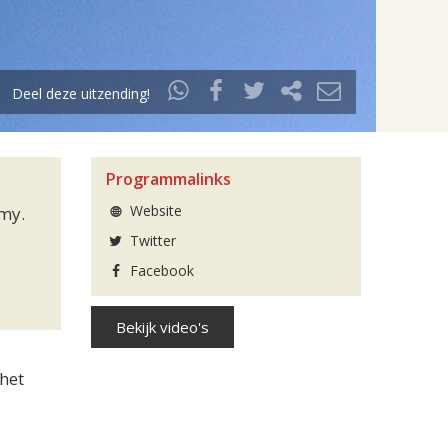
Deel deze uitzending!
Programmalinks
Website
my.
Twitter
Facebook
Bekijk video's
het