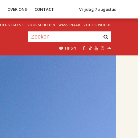
S
OVER ONS
CONTACT
Vrijdag 7 augustus
OEGSTGEEST
·
VOORSCHOTEN
·
WASSENAAR
·
ZOETERWOUDE
TIPS?!
·
Je luistert nu naar
uur 1 van 1
«
Vorig uur
Volgend uur
»
09.00