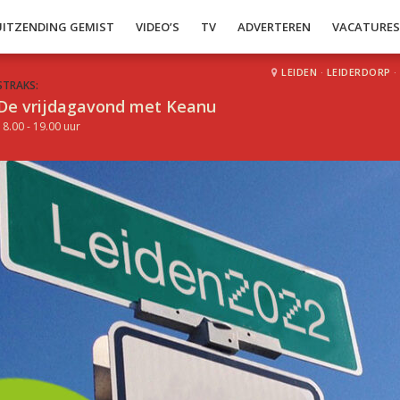
UITZENDING GEMIST
VIDEO’S
TV
ADVERTEREN
VACATURE
LEIDEN
·
LEIDERDORP
·
STRAKS:
De vrijdagavond met Keanu
18.00 - 19.00 uur