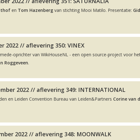
ber 2022 // aflevering 351: SATURNALIA
lthof
en
Tom Hazenberg
van stichting Mooi Matilo. Presentatie:
Gi
r 2022 // aflevering 350: VINEX
 mede-oprichter van WikiHouseNL - een open source-project voor he
on Roggeveen
.
ember 2022 // aflevering 349: INTERNATIONAL
eiden en Leiden Convention Bureau van Leiden&Partners
Corine van 
mber 2022 // aflevering 348: MOONWALK