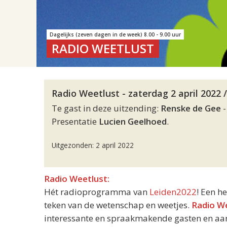
Dagelijks (zeven dagen in de week) 8.00 - 9.00 uur
RADIO WEETLUST
Radio Weetlust - zaterdag 2 april 2022 
Te gast in deze uitzending:
Renske de Gee
-
Presentatie
Lucien Geelhoed
.
Uitgezonden: 2 april 2022
Radio Weetlust:
Hét radioprogramma van
Leiden2022
! Een h
teken van de wetenschap en weetjes.
Radio W
interessante en spraakmakende gasten en aand