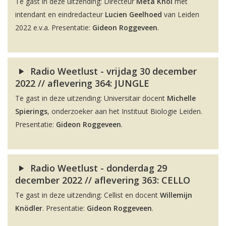
Te gast in deze uitzending: Directeur
Meta Knol
met
intendant en eindredacteur
Lucien Geelhoed
van Leiden
2022 e.v.a. Presentatie:
Gideon Roggeveen
.
Radio Weetlust - vrijdag 30 december
2022 // aflevering 364: JUNGLE
Te gast in deze uitzending: Universitair docent
Michelle
Spierings
, onderzoeker aan het Instituut Biologie Leiden.
Presentatie:
Gideon Roggeveen
.
Radio Weetlust - donderdag 29
december 2022 // aflevering 363: CELLO
Te gast in deze uitzending: Cellist en docent
Willemijn
Knödler
. Presentatie:
Gideon Roggeveen
.