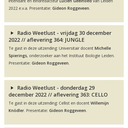
intendant en eindredacteur
Lucien Geelhoed
van Leiden
2022 e.v.a. Presentatie:
Gideon Roggeveen
.
Radio Weetlust - vrijdag 30 december
2022 // aflevering 364: JUNGLE
Te gast in deze uitzending: Universitair docent
Michelle
Spierings
, onderzoeker aan het Instituut Biologie Leiden.
Presentatie:
Gideon Roggeveen
.
Radio Weetlust - donderdag 29
december 2022 // aflevering 363: CELLO
Te gast in deze uitzending: Cellist en docent
Willemijn
Knödler
. Presentatie:
Gideon Roggeveen
.