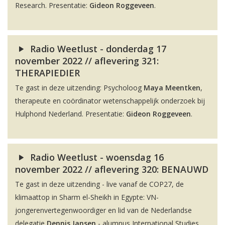
Research. Presentatie:
Gideon Roggeveen
.
Radio Weetlust - donderdag 17
november 2022 // aflevering 321:
THERAPIEDIER
Te gast in deze uitzending: Psycholoog
Maya Meentken
,
therapeute en coördinator wetenschappelijk onderzoek bij
Hulphond Nederland. Presentatie:
Gideon Roggeveen
.
Radio Weetlust - woensdag 16
november 2022 // aflevering 320: BENAUWD
Te gast in deze uitzending - live vanaf de COP27, de
klimaattop in Sharm el-Sheikh in Egypte: VN-
jongerenvertegenwoordiger en lid van de Nederlandse
delegatie
Dennis Jansen
- alumnus International Studies