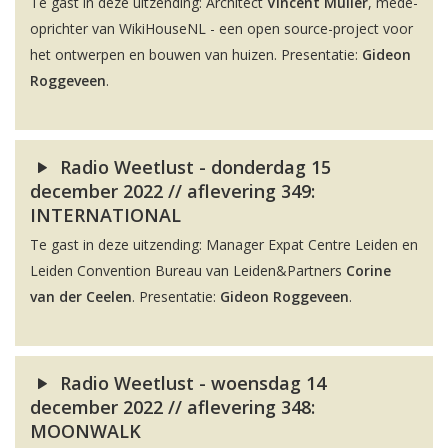
Te gast in deze uitzending: Architect
Vincent Muller
, mede-
oprichter van WikiHouseNL - een open source-project voor
het ontwerpen en bouwen van huizen. Presentatie:
Gideon
Roggeveen
.
Radio Weetlust - donderdag 15
december 2022 // aflevering 349:
INTERNATIONAL
Te gast in deze uitzending: Manager Expat Centre Leiden en
Leiden Convention Bureau van Leiden&Partners
Corine
van der Ceelen
. Presentatie:
Gideon Roggeveen
.
Radio Weetlust - woensdag 14
december 2022 // aflevering 348:
MOONWALK