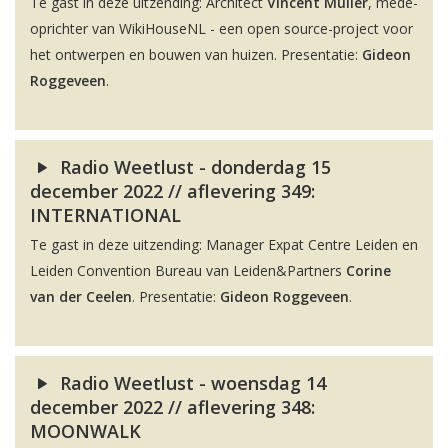
Te gast in deze uitzending: Architect
Vincent Muller
, mede-
oprichter van WikiHouseNL - een open source-project voor
het ontwerpen en bouwen van huizen. Presentatie:
Gideon
Roggeveen
.
Radio Weetlust - donderdag 15
december 2022 // aflevering 349:
INTERNATIONAL
Te gast in deze uitzending: Manager Expat Centre Leiden en
Leiden Convention Bureau van Leiden&Partners
Corine
van der Ceelen
. Presentatie:
Gideon Roggeveen
.
Radio Weetlust - woensdag 14
december 2022 // aflevering 348:
MOONWALK