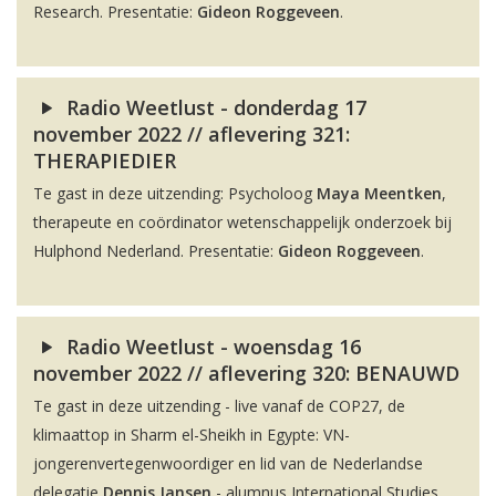
Research. Presentatie:
Gideon Roggeveen
.
Radio Weetlust - donderdag 17
november 2022 // aflevering 321:
THERAPIEDIER
Te gast in deze uitzending: Psycholoog
Maya Meentken
,
therapeute en coördinator wetenschappelijk onderzoek bij
Hulphond Nederland. Presentatie:
Gideon Roggeveen
.
Radio Weetlust - woensdag 16
november 2022 // aflevering 320: BENAUWD
Te gast in deze uitzending - live vanaf de COP27, de
klimaattop in Sharm el-Sheikh in Egypte: VN-
jongerenvertegenwoordiger en lid van de Nederlandse
delegatie
Dennis Jansen
- alumnus International Studies