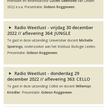
intendant en eindredacteur
Lucien Geelhoed
van Leiden
2022 e.v.a. Presentatie:
Gideon Roggeveen
.
Radio Weetlust - vrijdag 30 december
2022 // aflevering 364: JUNGLE
Te gast in deze uitzending: Universitair docent
Michelle
Spierings
, onderzoeker aan het Instituut Biologie Leiden.
Presentatie:
Gideon Roggeveen
.
Radio Weetlust - donderdag 29
december 2022 // aflevering 363: CELLO
Te gast in deze uitzending: Cellist en docent
Willemijn
Knödler
. Presentatie:
Gideon Roggeveen
.