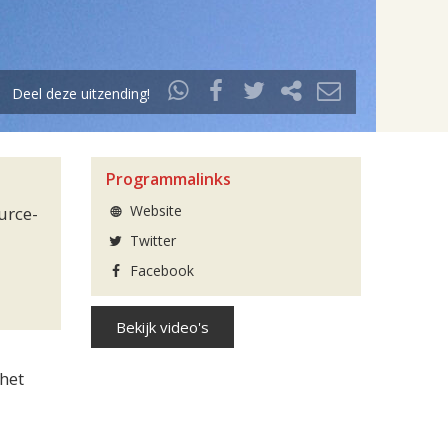
Deel deze uitzending!
Programmalinks
Website
urce-
Twitter
Facebook
Bekijk video's
het