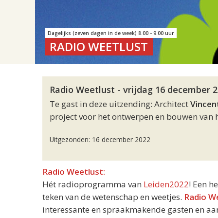
Dagelijks (zeven dagen in de week) 8.00 - 9.00 uur
RADIO WEETLUST
Radio Weetlust - vrijdag 16 december 2
Te gast in deze uitzending: Architect
Vincen
project voor het ontwerpen en bouwen van h
Uitgezonden: 16 december 2022
Radio Weetlust:
Hét radioprogramma van
Leiden2022
! Een h
teken van de wetenschap en weetjes.
Radio W
interessante en spraakmakende gasten en aand