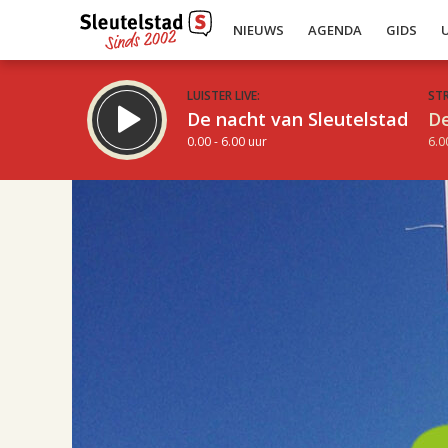
NIEUWS
AGENDA
GIDS
LUISTER LIVE:
ST
De nacht van Sleutelstad
De
0.00 - 6.00 uur
6.0
08.00
Inklappen