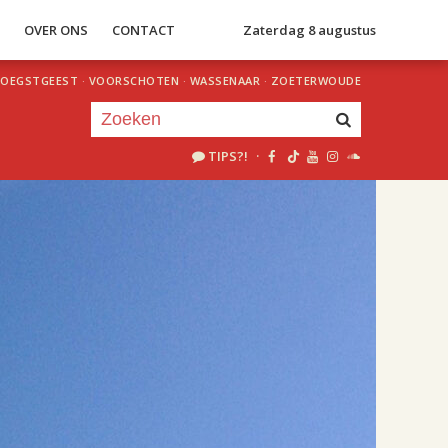
S
OVER ONS
CONTACT
Zaterdag 8 augustus
OEGSTGEEST
·
VOORSCHOTEN
·
WASSENAAR
·
ZOETERWOUDE
TIPS?!
·
Je luistert nu naar
uur 1 van 1
«
Vorig uur
Volgend uur
»
09.00