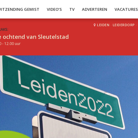
UITZENDING GEMIST
VIDEO’S
TV
ADVERTEREN
VACATURE
LEIDEN
·
LEIDERDORP
·
RAKS:
 ochtend van Sleutelstad
0 - 12.00 uur