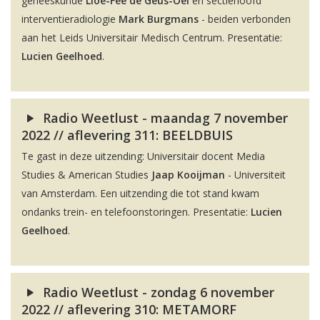
geneeskunde
Lioe-Fee de Geus-Oei
en sectiehoofd
interventieradiologie
Mark Burgmans
- beiden verbonden
aan het Leids Universitair Medisch Centrum. Presentatie:
Lucien Geelhoed
.
Radio Weetlust - maandag 7 november
2022 // aflevering 311: BEELDBUIS
Te gast in deze uitzending: Universitair docent Media
Studies & American Studies
Jaap Kooijman
- Universiteit
van Amsterdam. Een uitzending die tot stand kwam
ondanks trein- en telefoonstoringen. Presentatie:
Lucien
Geelhoed
.
Radio Weetlust - zondag 6 november
2022 // aflevering 310: METAMORF