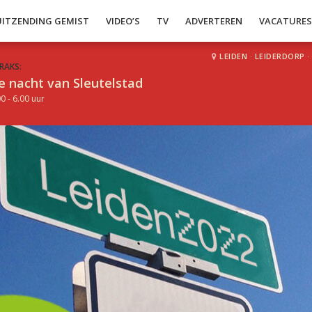
UITZENDING GEMIST
VIDEO’S
TV
ADVERTEREN
VACATURE
LEIDEN
·
LEIDERDORP
·
RAKS:
e nacht van Sleutelstad
0 - 6.00 uur