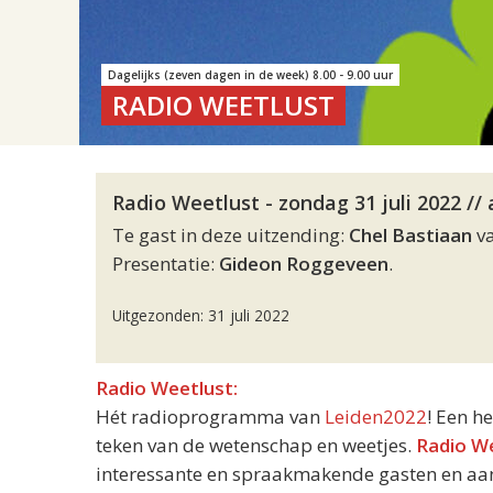
Dagelijks (zeven dagen in de week) 8.00 - 9.00 uur
RADIO WEETLUST
Radio Weetlust - zondag 31 juli 2022 /
Te gast in deze uitzending:
Chel Bastiaan
va
Presentatie:
Gideon Roggeveen
.
Uitgezonden: 31 juli 2022
Radio Weetlust:
Hét radioprogramma van
Leiden2022
! Een h
teken van de wetenschap en weetjes.
Radio W
interessante en spraakmakende gasten en aand