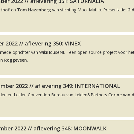
ber 2022 // aflevering 351: SATURNALIA
lthof
en
Tom Hazenberg
van stichting Mooi Matilo. Presentatie:
Gi
r 2022 // aflevering 350: VINEX
 mede-oprichter van WikiHouseNL - een open source-project voor he
on Roggeveen
.
ember 2022 // aflevering 349: INTERNATIONAL
eiden en Leiden Convention Bureau van Leiden&Partners
Corine van 
mber 2022 // aflevering 348: MOONWALK