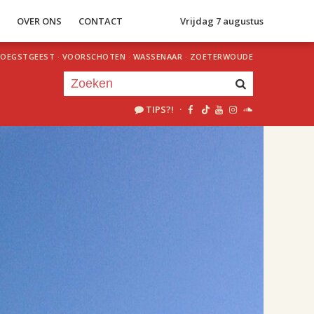
S
OVER ONS
CONTACT
Vrijdag 7 augustus
OEGSTGEEST
·
VOORSCHOTEN
·
WASSENAAR
·
ZOETERWOUDE
TIPS?!
·
Je luistert nu naar
uur 1 van 1
«
Vorig uur
Volgend uur
»
09.00