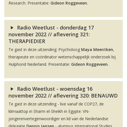
Research. Presentatie:
Gideon Roggeveen
.
Radio Weetlust - donderdag 17
november 2022 // aflevering 321:
THERAPIEDIER
Te gast in deze uitzending: Psycholoog
Maya Meentken
,
therapeute en coördinator wetenschappelijk onderzoek bij
Hulphond Nederland. Presentatie:
Gideon Roggeveen
.
Radio Weetlust - woensdag 16
november 2022 // aflevering 320: BENAUWD
Te gast in deze uitzending - live vanaf de COP27, de
klimaattop in Sharm el-Sheikh in Egypte: VN-
jongerenvertegenwoordiger en lid van de Nederlandse
delegatie
Dennis Jansen
- alumnus International Studies