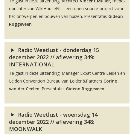
Te gast in deze uitzending: Architect
Vincent Muller
, mede-
oprichter van WikiHouseNL - een open source-project voor
het ontwerpen en bouwen van huizen. Presentatie:
Gideon
Roggeveen
.
Radio Weetlust - donderdag 15
december 2022 // aflevering 349:
INTERNATIONAL
Te gast in deze uitzending: Manager Expat Centre Leiden en
Leiden Convention Bureau van Leiden&Partners
Corine
van der Ceelen
. Presentatie:
Gideon Roggeveen
.
Radio Weetlust - woensdag 14
december 2022 // aflevering 348:
MOONWALK