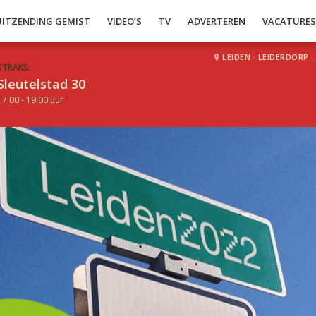
UITZENDING GEMIST
VIDEO’S
TV
ADVERTEREN
VACATURE
LEIDEN
·
LEIDERDORP
·
STRAKS:
Sleutelstad 30
17.00 - 19.00 uur