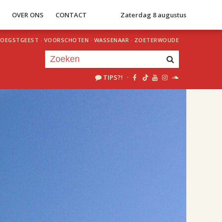
S
OVER ONS
CONTACT
Zaterdag 8 augustus
OEGSTGEEST
·
VOORSCHOTEN
·
WASSENAAR
·
ZOETERWOUDE
TIPS?!
·
Je luistert nu naar
uur 1 van 1
«
Vorig uur
Volgend uur
»
09.00