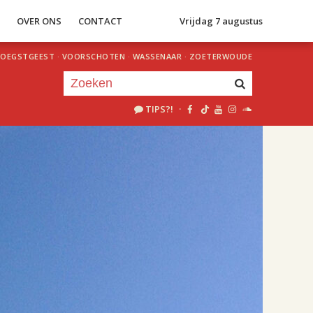
S
OVER ONS
CONTACT
Vrijdag 7 augustus
OEGSTGEEST
·
VOORSCHOTEN
·
WASSENAAR
·
ZOETERWOUDE
TIPS?!
·
Je luistert nu naar
uur 1 van 1
«
Vorig uur
Volgend uur
»
09.00