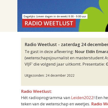
Dagelijks (zeven dagen in de week) 8.00 - 9.00 uur
RADIO WEETLUST
Radio Weetlust - zaterdag 24 december
Te gast in deze aflevering:
Nour Eldín Emar
(wetenschapsjournalist en masterstudent A
VIJF' die volgend jaar uitkomt. Presentatie:
Uitgezonden: 24 december 2022
Radio Weetlust:
Hét radioprogramma van
Leiden2022
! Een h
teken van de wetenschap en weetjes.
Radio W