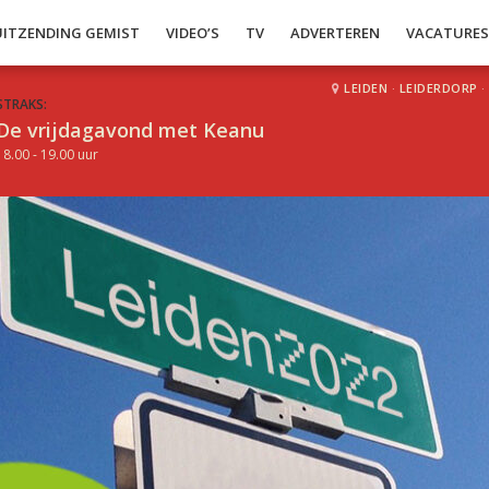
UITZENDING GEMIST
VIDEO’S
TV
ADVERTEREN
VACATURE
LEIDEN
·
LEIDERDORP
·
STRAKS:
De vrijdagavond met Keanu
18.00 - 19.00 uur