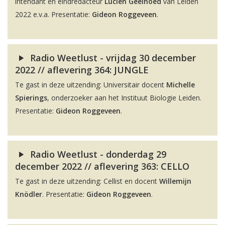
intendant en eindredacteur
Lucien Geelhoed
van Leiden
2022 e.v.a. Presentatie:
Gideon Roggeveen
.
Radio Weetlust - vrijdag 30 december
2022 // aflevering 364: JUNGLE
Te gast in deze uitzending: Universitair docent
Michelle
Spierings
, onderzoeker aan het Instituut Biologie Leiden.
Presentatie:
Gideon Roggeveen
.
Radio Weetlust - donderdag 29
december 2022 // aflevering 363: CELLO
Te gast in deze uitzending: Cellist en docent
Willemijn
Knödler
. Presentatie:
Gideon Roggeveen
.