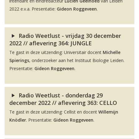
intendant en eindredacteur
Lucien Geelhoed
van Leiden
2022 e.v.a. Presentatie:
Gideon Roggeveen
.
Radio Weetlust - vrijdag 30 december
2022 // aflevering 364: JUNGLE
Te gast in deze uitzending: Universitair docent
Michelle
Spierings
, onderzoeker aan het Instituut Biologie Leiden.
Presentatie:
Gideon Roggeveen
.
Radio Weetlust - donderdag 29
december 2022 // aflevering 363: CELLO
Te gast in deze uitzending: Cellist en docent
Willemijn
Knödler
. Presentatie:
Gideon Roggeveen
.