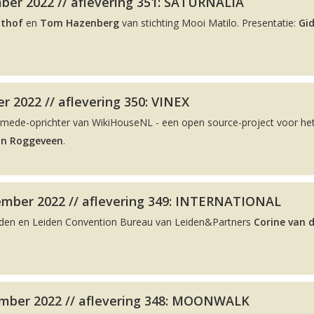
ber 2022 // aflevering 351: SATURNALIA
lthof
en
Tom Hazenberg
van stichting Mooi Matilo. Presentatie:
Gi
r 2022 // aflevering 350: VINEX
 mede-oprichter van WikiHouseNL - een open source-project voor he
on Roggeveen
.
ember 2022 // aflevering 349: INTERNATIONAL
eiden en Leiden Convention Bureau van Leiden&Partners
Corine van 
mber 2022 // aflevering 348: MOONWALK