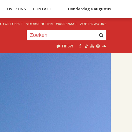
S
OVER ONS
CONTACT
Donderdag 6 augustus
OEGSTGEEST
·
VOORSCHOTEN
·
WASSENAAR
·
ZOETERWOUDE
TIPS?!
·
Je luistert nu naar
uur 1 van 1
«
Vorig uur
Volgend uur
»
09.00