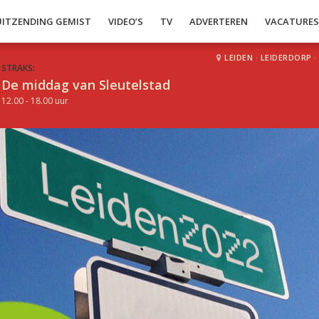
UITZENDING GEMIST
VIDEO’S
TV
ADVERTEREN
VACATURE
LEIDEN
·
LEIDERDORP
·
STRAKS:
De middag van Sleutelstad
12.00 - 18.00 uur