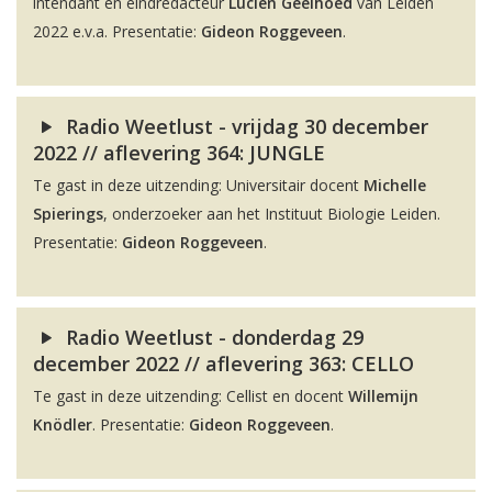
intendant en eindredacteur
Lucien Geelhoed
van Leiden
2022 e.v.a. Presentatie:
Gideon Roggeveen
.
Radio Weetlust - vrijdag 30 december
2022 // aflevering 364: JUNGLE
Te gast in deze uitzending: Universitair docent
Michelle
Spierings
, onderzoeker aan het Instituut Biologie Leiden.
Presentatie:
Gideon Roggeveen
.
Radio Weetlust - donderdag 29
december 2022 // aflevering 363: CELLO
Te gast in deze uitzending: Cellist en docent
Willemijn
Knödler
. Presentatie:
Gideon Roggeveen
.