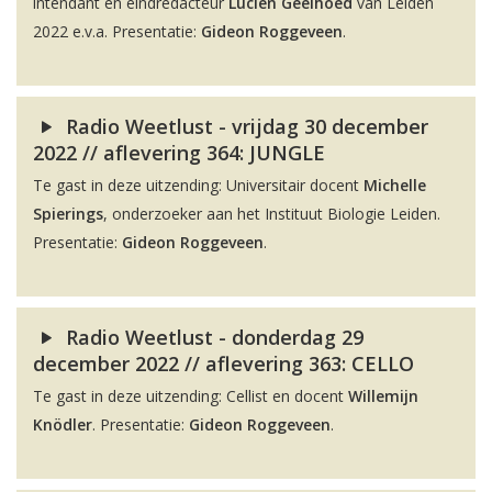
intendant en eindredacteur
Lucien Geelhoed
van Leiden
2022 e.v.a. Presentatie:
Gideon Roggeveen
.
Radio Weetlust - vrijdag 30 december
2022 // aflevering 364: JUNGLE
Te gast in deze uitzending: Universitair docent
Michelle
Spierings
, onderzoeker aan het Instituut Biologie Leiden.
Presentatie:
Gideon Roggeveen
.
Radio Weetlust - donderdag 29
december 2022 // aflevering 363: CELLO
Te gast in deze uitzending: Cellist en docent
Willemijn
Knödler
. Presentatie:
Gideon Roggeveen
.