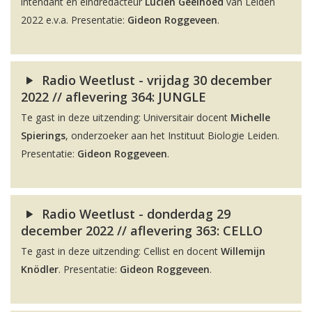
intendant en eindredacteur
Lucien Geelhoed
van Leiden
2022 e.v.a. Presentatie:
Gideon Roggeveen
.
Radio Weetlust - vrijdag 30 december
2022 // aflevering 364: JUNGLE
Te gast in deze uitzending: Universitair docent
Michelle
Spierings
, onderzoeker aan het Instituut Biologie Leiden.
Presentatie:
Gideon Roggeveen
.
Radio Weetlust - donderdag 29
december 2022 // aflevering 363: CELLO
Te gast in deze uitzending: Cellist en docent
Willemijn
Knödler
. Presentatie:
Gideon Roggeveen
.