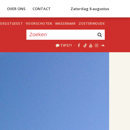
S
OVER ONS
CONTACT
Zaterdag 8 augustus
OEGSTGEEST
·
VOORSCHOTEN
·
WASSENAAR
·
ZOETERWOUDE
TIPS?!
·
Je luistert nu naar
uur 1 van 1
«
Vorig uur
Volgend uur
»
09.00