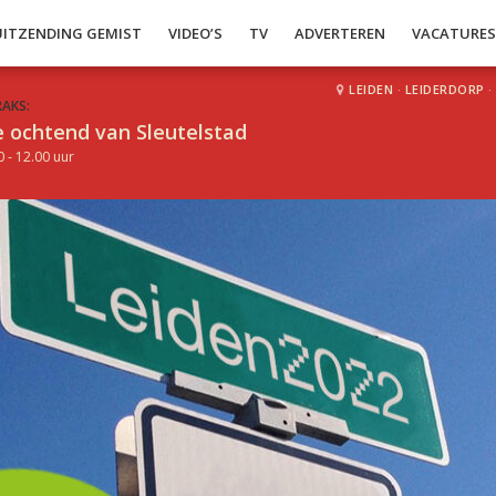
UITZENDING GEMIST
VIDEO’S
TV
ADVERTEREN
VACATURE
LEIDEN
·
LEIDERDORP
·
RAKS:
 ochtend van Sleutelstad
0 - 12.00 uur