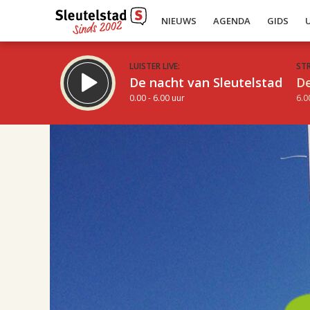
NIEUWS
AGENDA
GIDS
LUISTER LIVE:
ST
De nacht van Sleutelstad
De
0.00 - 6.00 uur
6.0
08.00
Inklappen