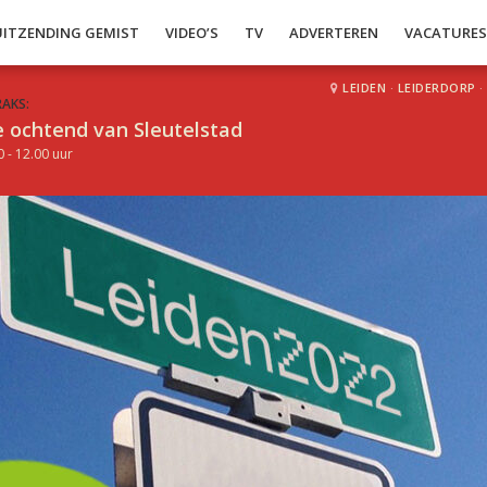
UITZENDING GEMIST
VIDEO’S
TV
ADVERTEREN
VACATURE
LEIDEN
·
LEIDERDORP
·
RAKS:
 ochtend van Sleutelstad
0 - 12.00 uur