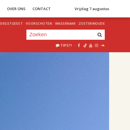
S
OVER ONS
CONTACT
Vrijdag 7 augustus
OEGSTGEEST
·
VOORSCHOTEN
·
WASSENAAR
·
ZOETERWOUDE
TIPS?!
·
Je luistert nu naar
uur 1 van 1
«
Vorig uur
Volgend uur
»
09.00