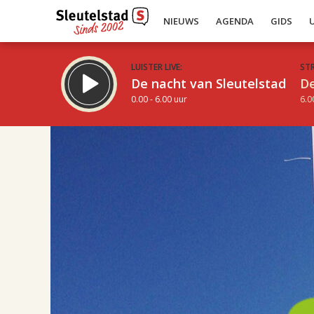
NIEUWS
AGENDA
GIDS
LUISTER LIVE:
ST
De nacht van Sleutelstad
De
0.00 - 6.00 uur
6.0
08.00
Inklappen