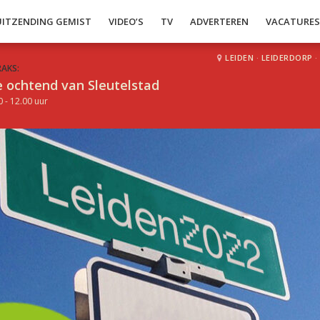
UITZENDING GEMIST
VIDEO’S
TV
ADVERTEREN
VACATURE
LEIDEN
·
LEIDERDORP
·
RAKS:
 ochtend van Sleutelstad
0 - 12.00 uur