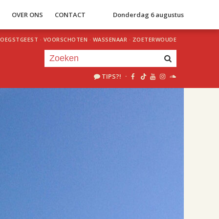
S
OVER ONS
CONTACT
Donderdag 6 augustus
OEGSTGEEST
·
VOORSCHOTEN
·
WASSENAAR
·
ZOETERWOUDE
TIPS?!
·
Je luistert nu naar
uur 1 van 1
«
Vorig uur
Volgend uur
»
09.00