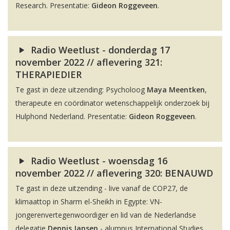
Research. Presentatie:
Gideon Roggeveen
.
Radio Weetlust - donderdag 17
november 2022 // aflevering 321:
THERAPIEDIER
Te gast in deze uitzending: Psycholoog
Maya Meentken
,
therapeute en coördinator wetenschappelijk onderzoek bij
Hulphond Nederland. Presentatie:
Gideon Roggeveen
.
Radio Weetlust - woensdag 16
november 2022 // aflevering 320: BENAUWD
Te gast in deze uitzending - live vanaf de COP27, de
klimaattop in Sharm el-Sheikh in Egypte: VN-
jongerenvertegenwoordiger en lid van de Nederlandse
delegatie
Dennis Jansen
- alumnus International Studies