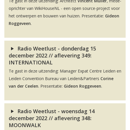
Te gast in deze uitzending: Architect
Vincent Muller
, mede-
oprichter van WikiHouseNL - een open source-project voor
het ontwerpen en bouwen van huizen. Presentatie:
Gideon
Roggeveen
.
Radio Weetlust - donderdag 15
december 2022 // aflevering 349:
INTERNATIONAL
Te gast in deze uitzending: Manager Expat Centre Leiden en
Leiden Convention Bureau van Leiden&Partners
Corine
van der Ceelen
. Presentatie:
Gideon Roggeveen
.
Radio Weetlust - woensdag 14
december 2022 // aflevering 348:
MOONWALK