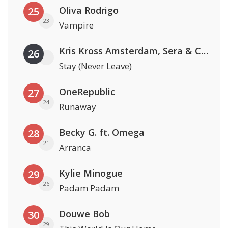
Oliva Rodrigo
25
23
Vampire
Kris Kross Amsterdam, Sera & Conor Maynard
26
Stay (Never Leave)
OneRepublic
27
24
Runaway
Becky G. ft. Omega
28
21
Arranca
Kylie Minogue
29
26
Padam Padam
Douwe Bob
30
29