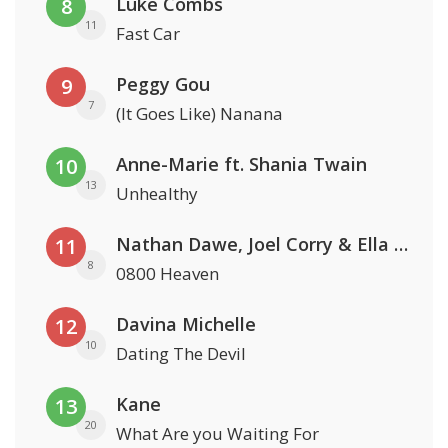
Luke Combs
8
11
Fast Car
Peggy Gou
9
7
(It Goes Like) Nanana
Anne-Marie ft. Shania Twain
10
13
Unhealthy
Nathan Dawe, Joel Corry & Ella Henderson
11
8
0800 Heaven
Davina Michelle
12
10
Dating The Devil
Kane
13
20
What Are you Waiting For