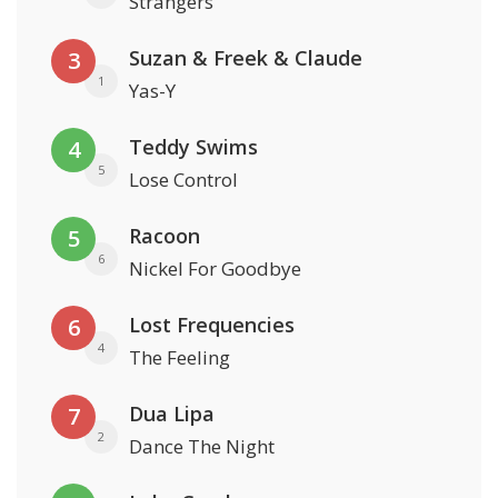
Strangers
Suzan & Freek & Claude
3
1
Yas-Y
Teddy Swims
4
5
Lose Control
Racoon
5
6
Nickel For Goodbye
Lost Frequencies
6
4
The Feeling
Dua Lipa
7
2
Dance The Night