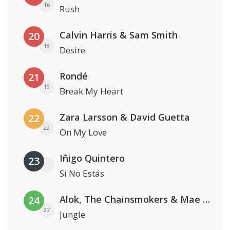
16
Rush
Calvin Harris & Sam Smith
20
18
Desire
Rondé
21
19
Break My Heart
Zara Larsson & David Guetta
22
22
On My Love
Iñigo Quintero
23
Si No Estás
Alok, The Chainsmokers & Mae Stephens
24
27
Jungle