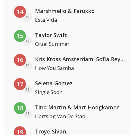
Marshmello & Farukko
14
12
Esta Vida
Taylor Swift
15
17
Cruel Summer
Kris Kross Amsterdam. Sofia Reyes & Tinie Tempah
16
14
How You Samba
Selena Gomez
17
15
Single Soon
Tino Martin & Mart Hoogkamer
18
25
Hartslag Van De Stad
Troye Sivan
19