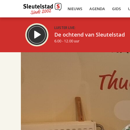
NIEUWS
AGENDA
GIDS
LUISTER LIVE:
De ochtend van Sleutelstad
6.00 - 12.00 uur
17.00
Inklappen