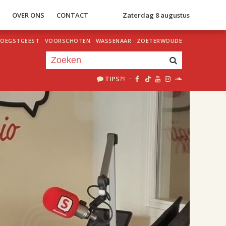
S
OVER ONS
CONTACT
Zaterdag 8 augustus
OEGSTGEEST
·
VOORSCHOTEN
·
WASSENAAR
·
ZOETERWOUDE
TIPS?!
·
Je luistert nu naar
uur 1 van 2
«
Vorig uur
Volgend uur
»
18.00