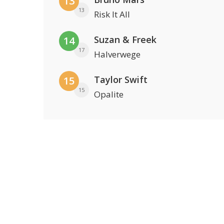
13
13
Risk It All
Suzan & Freek
14
17
Halverwege
Taylor Swift
15
15
Opalite