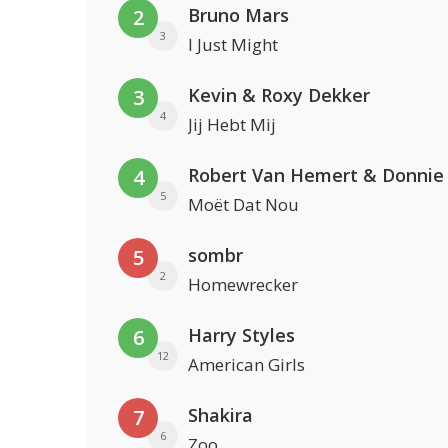
Bruno Mars
2
3
I Just Might
Kevin & Roxy Dekker
3
4
Jij Hebt Mij
Robert Van Hemert & Donnie
4
5
Moët Dat Nou
sombr
5
2
Homewrecker
Harry Styles
6
12
American Girls
Shakira
7
6
Zoo