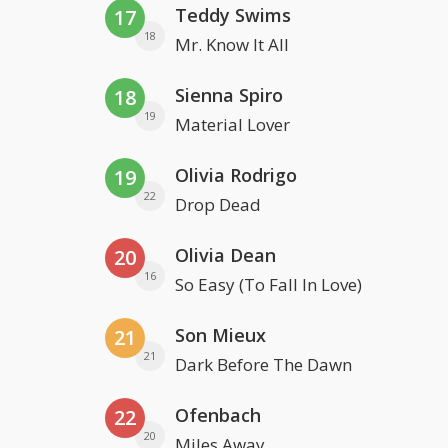
Teddy Swims
17
18
Mr. Know It All
Sienna Spiro
18
19
Material Lover
Olivia Rodrigo
19
22
Drop Dead
Olivia Dean
20
16
So Easy (To Fall In Love)
Son Mieux
21
21
Dark Before The Dawn
Ofenbach
22
20
Miles Away