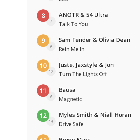
ANOTR & 54 Ultra
8
7
Talk To You
Sam Fender & Olivia Dean
9
9
Rein Me In
Justė, Jaxstyle & Jon
10
10
Turn The Lights Off
Bausa
11
8
Magnetic
Myles Smith & Niall Horan
12
14
Drive Safe
Bruno Mars