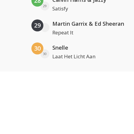
28
29
Satisfy
Martin Garrix & Ed Sheeran
29
Repeat It
Snelle
30
30
Laat Het Licht Aan