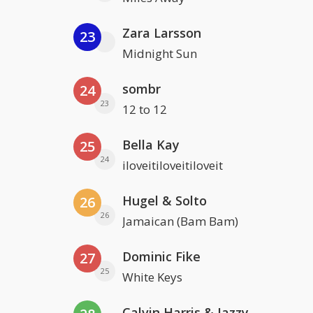
Zara Larsson
23
Midnight Sun
sombr
24
23
12 to 12
Bella Kay
25
24
iloveitiloveitiloveit
Hugel & Solto
26
26
Jamaican (Bam Bam)
Dominic Fike
27
25
White Keys
Calvin Harris & Jazzy