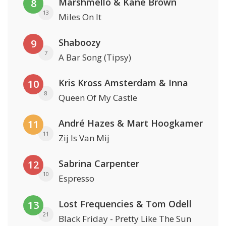
Marshmello & Kane Brown
8
13
Miles On It
Shaboozy
9
7
A Bar Song (Tipsy)
Kris Kross Amsterdam & Inna
10
8
Queen Of My Castle
André Hazes & Mart Hoogkamer
11
11
Zij Is Van Mij
Sabrina Carpenter
12
10
Espresso
Lost Frequencies & Tom Odell
13
21
Black Friday - Pretty Like The Sun