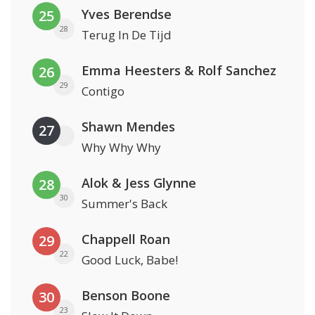
Yves Berendse
25
28
Terug In De Tijd
Emma Heesters & Rolf Sanchez
26
29
Contigo
Shawn Mendes
27
Why Why Why
Alok & Jess Glynne
28
30
Summer's Back
Chappell Roan
29
22
Good Luck, Babe!
Benson Boone
30
23