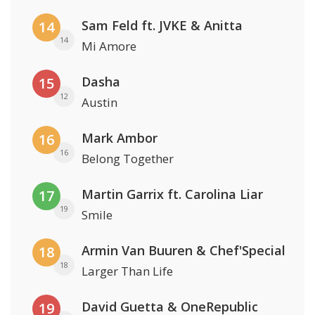
Sam Feld ft. JVKE & Anitta
14
14
Mi Amore
Dasha
15
12
Austin
Mark Ambor
16
16
Belong Together
Martin Garrix ft. Carolina Liar
17
19
Smile
Armin Van Buuren & Chef'Special
18
18
Larger Than Life
David Guetta & OneRepublic
19