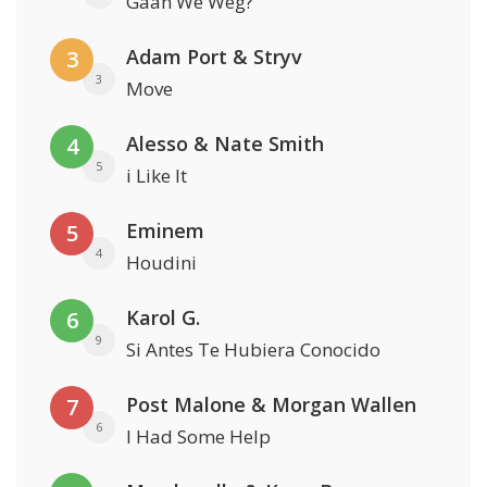
Gaan We Weg?
Adam Port & Stryv
3
3
Move
Alesso & Nate Smith
4
5
i Like It
Eminem
5
4
Houdini
Karol G.
6
9
Si Antes Te Hubiera Conocido
Post Malone & Morgan Wallen
7
6
I Had Some Help