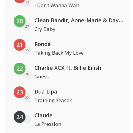
17
I Don’t Wanna Wait
Clean Bandit, Anne-Marie & David Guetta
20
27
Cry Baby
Rondé
21
15
Taking Back My Love
Charlie XCX ft. Billie Eilish
22
26
Guess
Dua Lipa
23
20
Training Season
Claude
24
La Pression