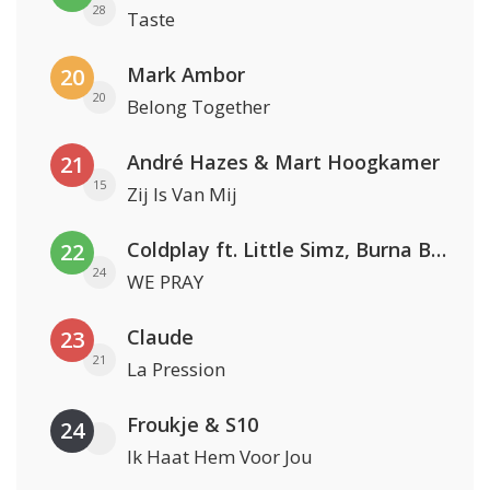
28
Taste
Mark Ambor
20
20
Belong Together
André Hazes & Mart Hoogkamer
21
15
Zij Is Van Mij
Coldplay ft. Little Simz, Burna Boy, Elyanna & Tini
22
24
WE PRAY
Claude
23
21
La Pression
Froukje & S10
24
Ik Haat Hem Voor Jou