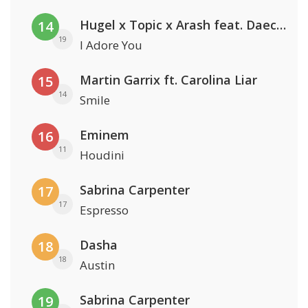
Hugel x Topic x Arash feat. Daecolm
14
19
I Adore You
Martin Garrix ft. Carolina Liar
15
14
Smile
Eminem
16
11
Houdini
Sabrina Carpenter
17
17
Espresso
Dasha
18
18
Austin
Sabrina Carpenter
19