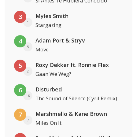
Si Antes Te Hubiera Conocido
Myles Smith
3
1
Stargazing
Adam Port & Stryv
4
5
Move
Roxy Dekker ft. Ronnie Flex
5
2
Gaan We Weg?
Disturbed
6
16
The Sound of Silence (Cyril Remix)
Marshmello & Kane Brown
7
7
Miles On It