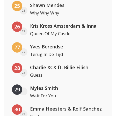
Shawn Mendes
25
25
Why Why Why
Kris Kross Amsterdam & Inna
26
22
Queen Of My Castle
Yves Berendse
27
27
Terug In De Tijd
Charlie XCX ft. Billie Eilish
28
23
Guess
Myles Smith
29
Wait For You
Emma Heesters & Rolf Sanchez
30
29