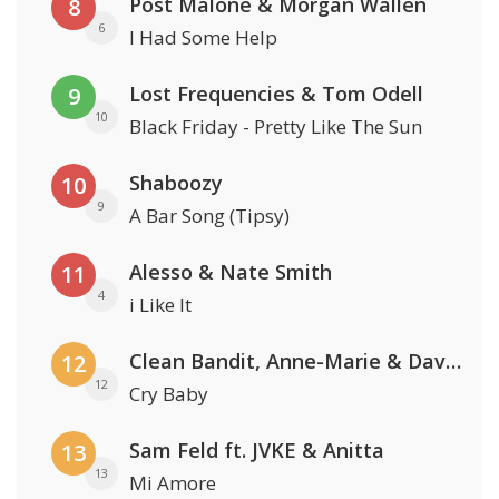
Post Malone & Morgan Wallen
8
6
I Had Some Help
Lost Frequencies & Tom Odell
9
10
Black Friday - Pretty Like The Sun
Shaboozy
10
9
A Bar Song (Tipsy)
Alesso & Nate Smith
11
4
i Like It
Clean Bandit, Anne-Marie & David Guetta
12
12
Cry Baby
Sam Feld ft. JVKE & Anitta
13
13
Mi Amore