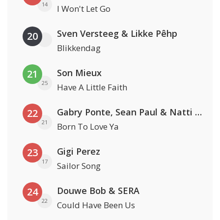
14
I Won't Let Go
Sven Versteeg & Likke Pêhp
20
Blikkendag
Son Mieux
21
25
Have A Little Faith
Gabry Ponte, Sean Paul & Natti Natasha
22
21
Born To Love Ya
Gigi Perez
23
17
Sailor Song
Douwe Bob & SERA
24
22
Could Have Been Us