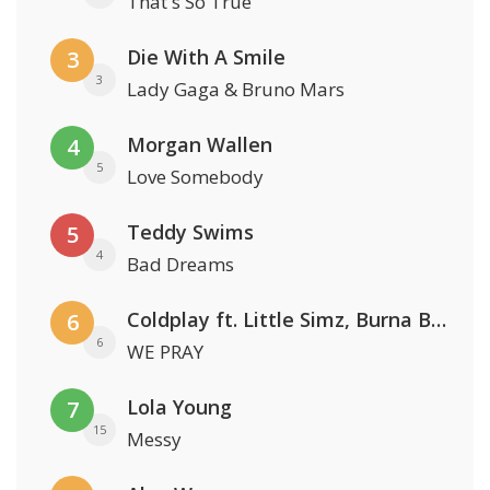
That's So True
Die With A Smile
3
3
Lady Gaga & Bruno Mars
Morgan Wallen
4
5
Love Somebody
Teddy Swims
5
4
Bad Dreams
Coldplay ft. Little Simz, Burna Boy, Elyanna & Tini
6
6
WE PRAY
Lola Young
7
15
Messy