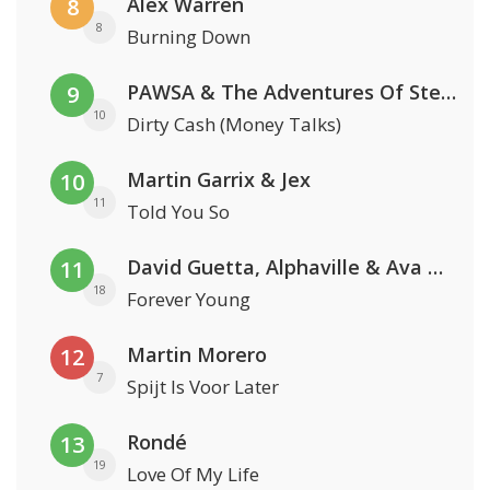
Alex Warren
8
8
Burning Down
PAWSA & The Adventures Of Stevie V
9
10
Dirty Cash (Money Talks)
Martin Garrix & Jex
10
11
Told You So
David Guetta, Alphaville & Ava Max
11
18
Forever Young
Martin Morero
12
7
Spijt Is Voor Later
Rondé
13
19
Love Of My Life