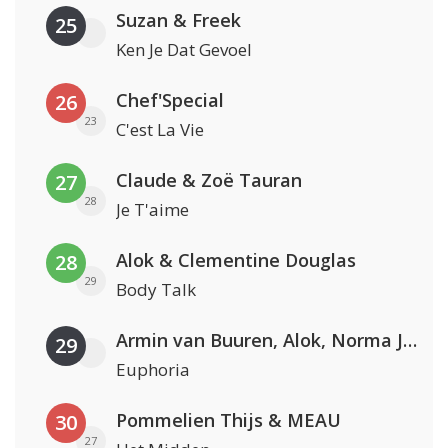
Suzan & Freek
25
Ken Je Dat Gevoel
Chef'Special
26
23
C'est La Vie
Claude & Zoë Tauran
27
28
Je T'aime
Alok & Clementine Douglas
28
29
Body Talk
Armin van Buuren, Alok, Norma Jean Martine & LAWRENT
29
Euphoria
Pommelien Thijs & MEAU
30
27