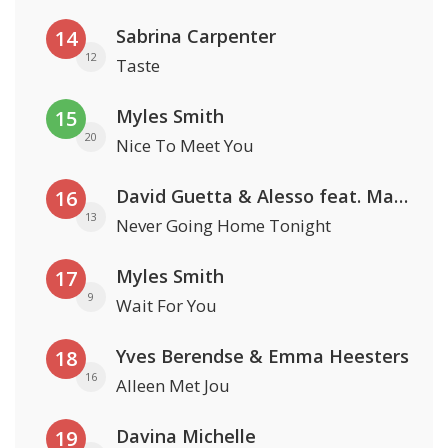
Sabrina Carpenter
14
12
Taste
Myles Smith
15
20
Nice To Meet You
David Guetta & Alesso feat. Madison Love
16
13
Never Going Home Tonight
Myles Smith
17
9
Wait For You
Yves Berendse & Emma Heesters
18
16
Alleen Met Jou
Davina Michelle
19