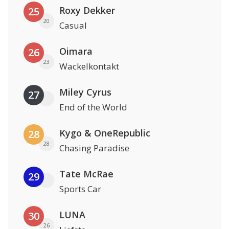
Roxy Dekker
25
20
Casual
Oimara
26
23
Wackelkontakt
Miley Cyrus
27
End of the World
Kygo & OneRepublic
28
28
Chasing Paradise
Tate McRae
29
Sports Car
LUNA
30
26