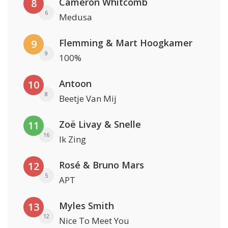
Cameron Whitcomb
8
6
Medusa
Flemming & Mart Hoogkamer
9
9
100%
Antoon
10
8
Beetje Van Mij
Zoë Livay & Snelle
11
16
Ik Zing
Rosé & Bruno Mars
12
5
APT
Myles Smith
13
12
Nice To Meet You