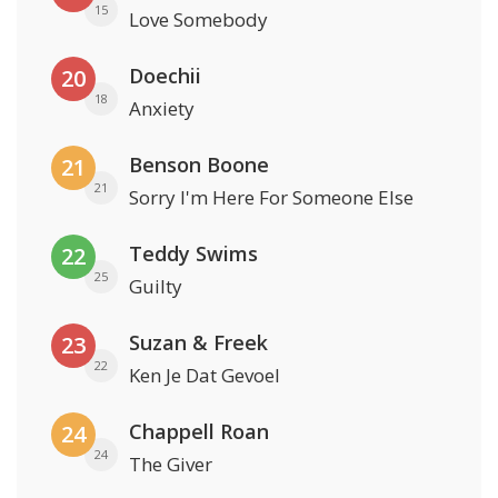
15
Love Somebody
Doechii
20
18
Anxiety
Benson Boone
21
21
Sorry I'm Here For Someone Else
Teddy Swims
22
25
Guilty
Suzan & Freek
23
22
Ken Je Dat Gevoel
Chappell Roan
24
24
The Giver