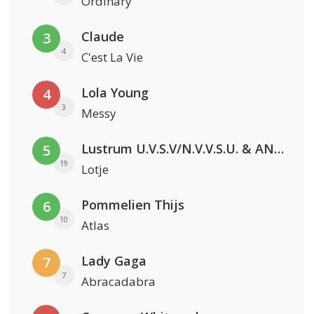
Ordinary
Claude
3
4
C'est La Vie
Lola Young
4
3
Messy
Lustrum U.V.S.V/N.V.V.S.U. & ANNO ONS & Jopke van Dobbenburgh & Roeland Beelen
5
19
Lotje
Pommelien Thijs
6
10
Atlas
Lady Gaga
7
7
Abracadabra