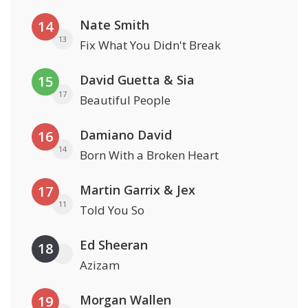
Nate Smith
14
13
Fix What You Didn't Break
David Guetta & Sia
15
17
Beautiful People
Damiano David
16
14
Born With a Broken Heart
Martin Garrix & Jex
17
11
Told You So
Ed Sheeran
18
Azizam
Morgan Wallen
19