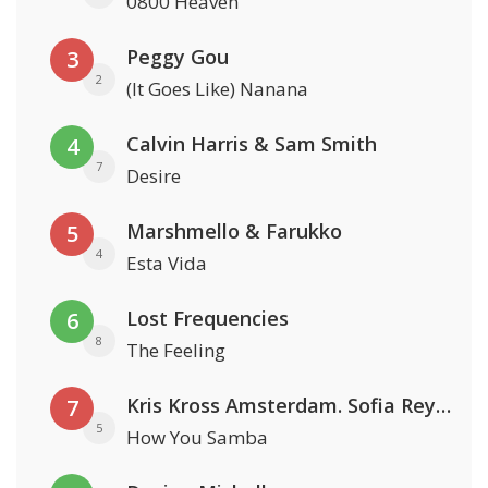
0800 Heaven
Peggy Gou
3
2
(It Goes Like) Nanana
Calvin Harris & Sam Smith
4
7
Desire
Marshmello & Farukko
5
4
Esta Vida
Lost Frequencies
6
8
The Feeling
Kris Kross Amsterdam. Sofia Reyes & Tinie Tempah
7
5
How You Samba