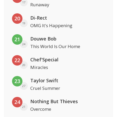
17
Runaway
Di-Rect
20
19
OMG It's Happening
Douwe Bob
21
24
This World Is Our Home
Chef'Special
22
20
Miracles
Taylor Swift
23
27
Cruel Summer
Nothing But Thieves
24
21
Overcome