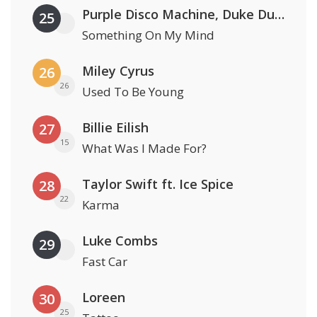
Purple Disco Machine, Duke Dumont & Nothing But Thieves
25
Something On My Mind
Miley Cyrus
26
26
Used To Be Young
Billie Eilish
27
15
What Was I Made For?
Taylor Swift ft. Ice Spice
28
22
Karma
Luke Combs
29
Fast Car
Loreen
30
25