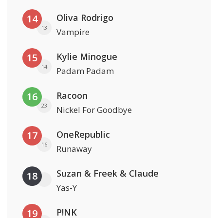
Oliva Rodrigo
14
13
Vampire
Kylie Minogue
15
14
Padam Padam
Racoon
16
23
Nickel For Goodbye
OneRepublic
17
16
Runaway
Suzan & Freek & Claude
18
Yas-Y
P!NK
19