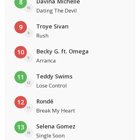
Davina Michelle
8
10
Dating The Devil
Troye Sivan
9
6
Rush
Becky G. ft. Omega
10
9
Arranca
Teddy Swims
11
12
Lose Control
Rondé
12
11
Break My Heart
Selena Gomez
13
18
Single Soon