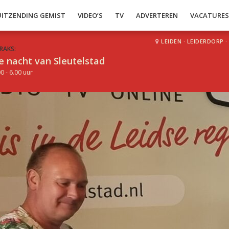
UITZENDING GEMIST
VIDEO’S
TV
ADVERTEREN
VACATURE
LEIDEN
·
LEIDERDORP
·
RAKS:
e nacht van Sleutelstad
0 - 6.00 uur