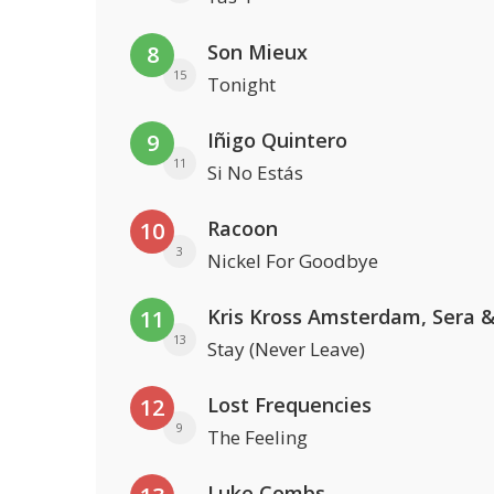
Son Mieux
8
15
Tonight
Iñigo Quintero
9
11
Si No Estás
Racoon
10
3
Nickel For Goodbye
11
13
Stay (Never Leave)
Lost Frequencies
12
9
The Feeling
Luke Combs