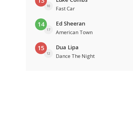
13
10
Fast Car
Ed Sheeran
14
17
American Town
Dua Lipa
15
12
Dance The Night