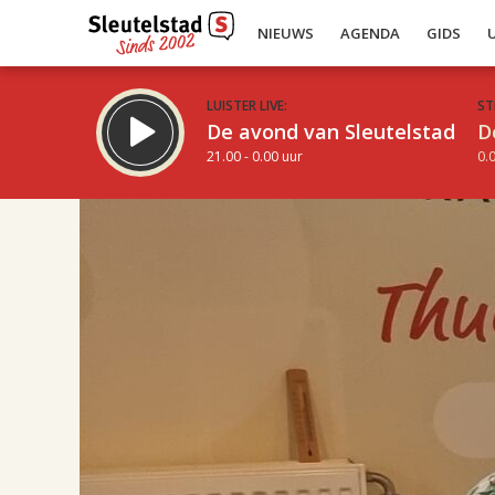
NIEUWS
AGENDA
GIDS
LUISTER LIVE:
ST
De avond van Sleutelstad
D
21.00 - 0.00 uur
0.0
17.00
Inklappen