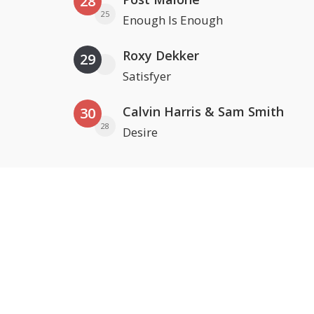
28
25
Enough Is Enough
Roxy Dekker
29
Satisfyer
Calvin Harris & Sam Smith
30
28
Desire