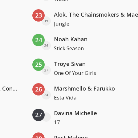
23
19
Jungle
Noah Kahan
24
26
Stick Season
Troye Sivan
25
27
One Of Your Girls
Kris Kross Amsterdam, Sera & Conor Maynard
Marshmello & Farukko
26
24
Esta Vida
Davina Michelle
27
17
Post Malone