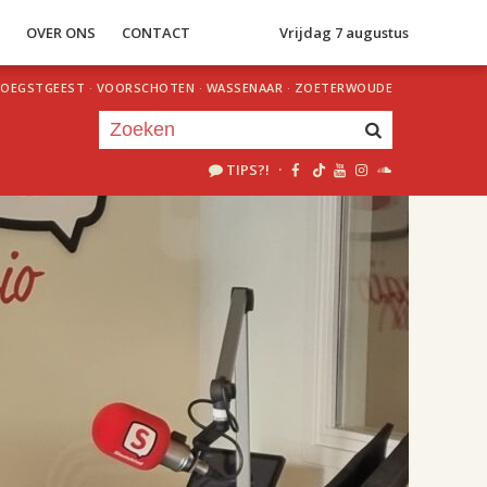
S
OVER ONS
CONTACT
Vrijdag 7 augustus
OEGSTGEEST
·
VOORSCHOTEN
·
WASSENAAR
·
ZOETERWOUDE
TIPS?!
·
Je luistert nu naar
uur 1 van 2
«
Vorig uur
Volgend uur
»
18.00