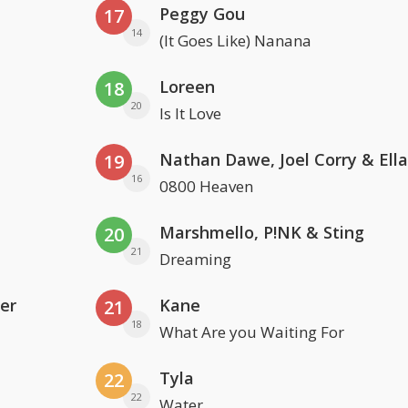
Peggy Gou
17
14
(It Goes Like) Nanana
Loreen
18
20
Is It Love
19
16
0800 Heaven
Marshmello, P!NK & Sting
20
21
Dreaming
er
Kane
21
18
What Are you Waiting For
Tyla
22
22
Water