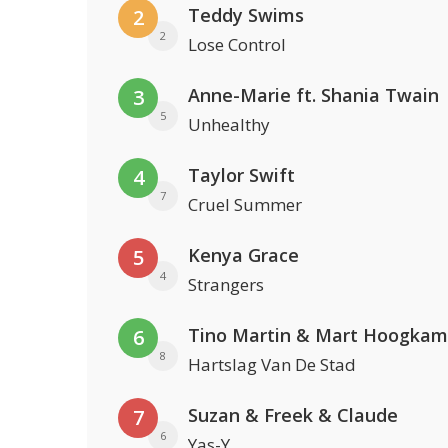
Teddy Swims
2
2
Lose Control
Anne-Marie ft. Shania Twain
3
5
Unhealthy
Taylor Swift
4
7
Cruel Summer
Kenya Grace
5
4
Strangers
Tino Martin & Mart Hoogkam
6
8
Hartslag Van De Stad
Suzan & Freek & Claude
7
6
Yas-Y