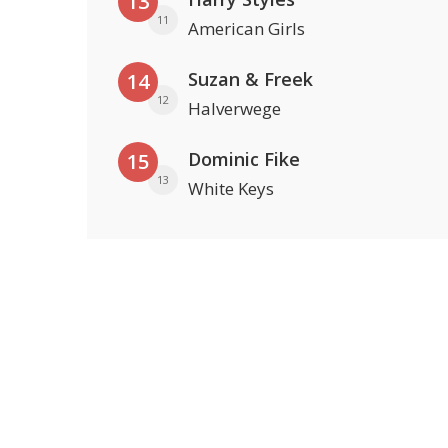
13
11
American Girls
Suzan & Freek
14
12
Halverwege
Dominic Fike
15
13
White Keys