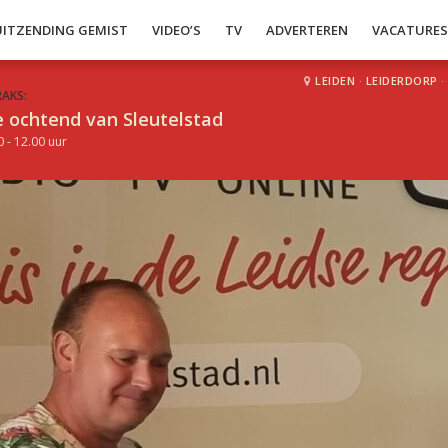
UITZENDING GEMIST
VIDEO’S
TV
ADVERTEREN
VACATURE
LEIDEN
·
LEIDERDORP
·
RAKS:
 ochtend van Sleutelstad
0 - 12.00 uur