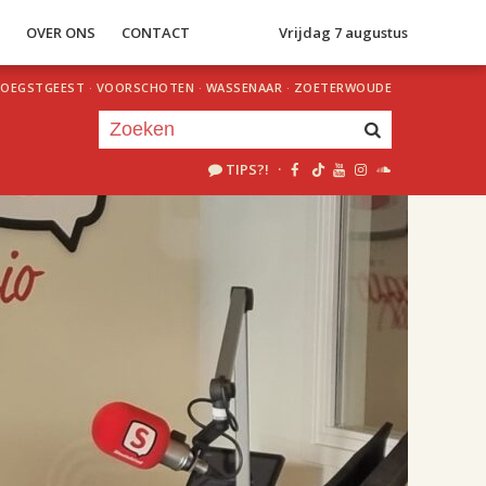
S
OVER ONS
CONTACT
Vrijdag 7 augustus
OEGSTGEEST
·
VOORSCHOTEN
·
WASSENAAR
·
ZOETERWOUDE
TIPS?!
·
Je luistert nu naar
uur 1 van 2
«
Vorig uur
Volgend uur
»
18.00