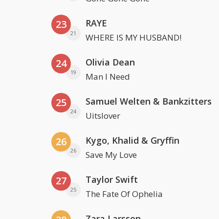
RAYE
23
21
WHERE IS MY HUSBAND!
Olivia Dean
24
19
Man I Need
Samuel Welten & Bankzitters
25
24
Uitslover
Kygo, Khalid & Gryffin
26
26
Save My Love
Taylor Swift
27
25
The Fate Of Ophelia
Zara Larsson