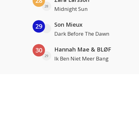
28
28
Midnight Sun
Son Mieux
29
Dark Before The Dawn
Hannah Mae & BLØF
30
29
Ik Ben Niet Meer Bang