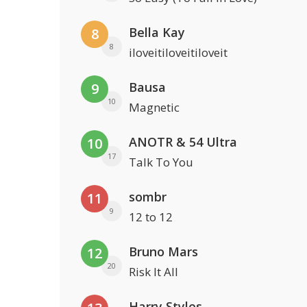
Bella Kay
8
8
iloveitiloveitiloveit
Bausa
9
10
Magnetic
ANOTR & 54 Ultra
10
17
Talk To You
sombr
11
9
12 to 12
Bruno Mars
12
20
Risk It All
Harry Styles