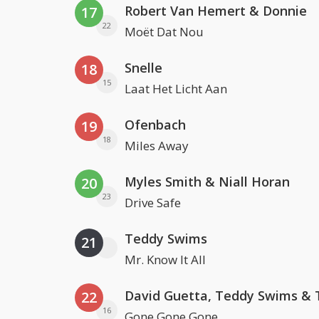
Robert Van Hemert & Donnie
17
22
Moët Dat Nou
Snelle
18
15
Laat Het Licht Aan
Ofenbach
19
18
Miles Away
Myles Smith & Niall Horan
20
23
Drive Safe
Teddy Swims
21
Mr. Know It All
22
16
Gone Gone Gone