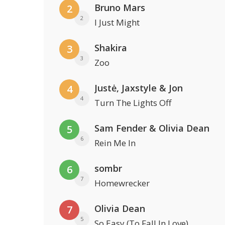
Bruno Mars
2
2
I Just Might
Shakira
3
3
Zoo
Justė, Jaxstyle & Jon
4
4
Turn The Lights Off
Sam Fender & Olivia Dean
5
6
Rein Me In
sombr
6
7
Homewrecker
Olivia Dean
7
5
So Easy (To Fall In Love)