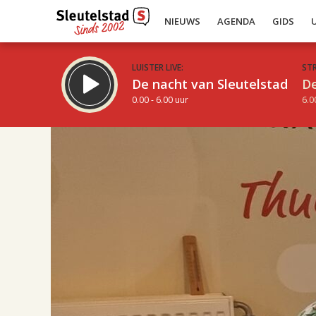
NIEUWS
AGENDA
GIDS
LUISTER LIVE:
ST
De nacht van Sleutelstad
De
0.00 - 6.00 uur
6.0
17.00
Inklappen