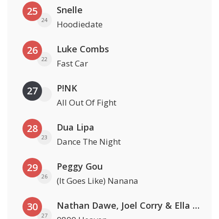
Snelle
25
24
Hoodiedate
Luke Combs
26
22
Fast Car
P!NK
27
All Out Of Fight
Dua Lipa
28
23
Dance The Night
Peggy Gou
29
26
(It Goes Like) Nanana
Nathan Dawe, Joel Corry & Ella Henderson
30
27