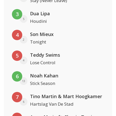
Stay (Never Leave)
Dua Lipa
3
5
Houdini
Son Mieux
4
2
Tonight
Teddy Swims
5
4
Lose Control
Noah Kahan
6
13
Stick Season
Tino Martin & Mart Hoogkamer
7
6
Hartslag Van De Stad