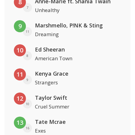
Anne-Marie ft. Shania Twain
8
7
Unhealthy
Marshmello, P!NK & Sting
9
11
Dreaming
Ed Sheeran
10
8
American Town
Kenya Grace
11
9
Strangers
Taylor Swift
12
10
Cruel Summer
Tate Mcrae
13
16
Exes