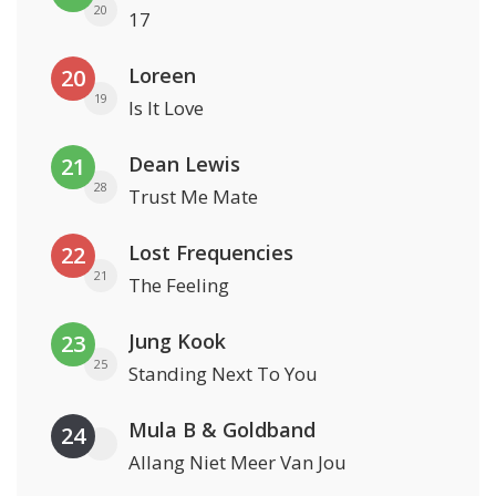
20
17
Loreen
20
19
Is It Love
Dean Lewis
21
28
Trust Me Mate
Lost Frequencies
22
21
The Feeling
Jung Kook
23
25
Standing Next To You
Mula B & Goldband
24
Allang Niet Meer Van Jou