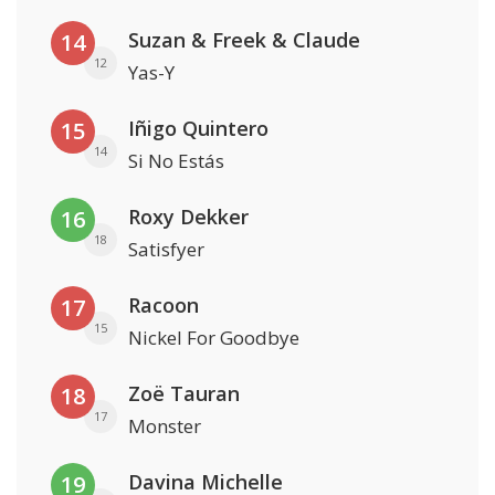
Suzan & Freek & Claude
14
12
Yas-Y
Iñigo Quintero
15
14
Si No Estás
Roxy Dekker
16
18
Satisfyer
Racoon
17
15
Nickel For Goodbye
Zoë Tauran
18
17
Monster
Davina Michelle
19