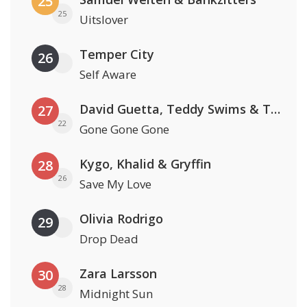
25
25
Uitslover
Temper City
26
Self Aware
David Guetta, Teddy Swims & Tones And I
27
22
Gone Gone Gone
Kygo, Khalid & Gryffin
28
26
Save My Love
Olivia Rodrigo
29
Drop Dead
Zara Larsson
30
28
Midnight Sun