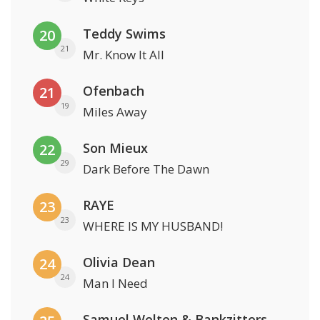
Teddy Swims
20
21
Mr. Know It All
Ofenbach
21
19
Miles Away
Son Mieux
22
29
Dark Before The Dawn
RAYE
23
23
WHERE IS MY HUSBAND!
Olivia Dean
24
24
Man I Need
Samuel Welten & Bankzitters