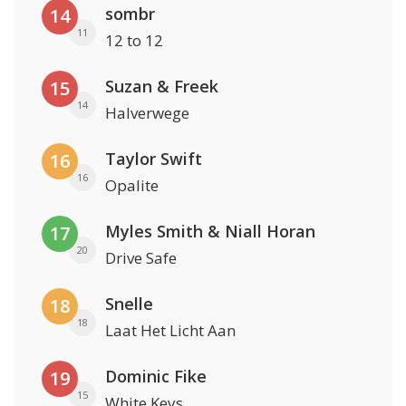
sombr
14
11
12 to 12
Suzan & Freek
15
14
Halverwege
Taylor Swift
16
16
Opalite
Myles Smith & Niall Horan
17
20
Drive Safe
Snelle
18
18
Laat Het Licht Aan
Dominic Fike
19
15
White Keys