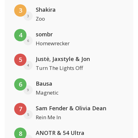
Shakira
3
3
Zoo
sombr
4
6
Homewrecker
Justė, Jaxstyle & Jon
5
4
Turn The Lights Off
Bausa
6
9
Magnetic
Sam Fender & Olivia Dean
7
5
Rein Me In
ANOTR & 54 Ultra
8