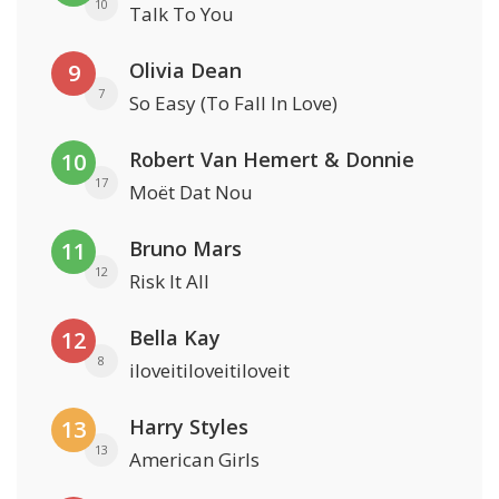
10
Talk To You
Olivia Dean
9
7
So Easy (To Fall In Love)
Robert Van Hemert & Donnie
10
17
Moët Dat Nou
Bruno Mars
11
12
Risk It All
Bella Kay
12
8
iloveitiloveitiloveit
Harry Styles
13
13
American Girls