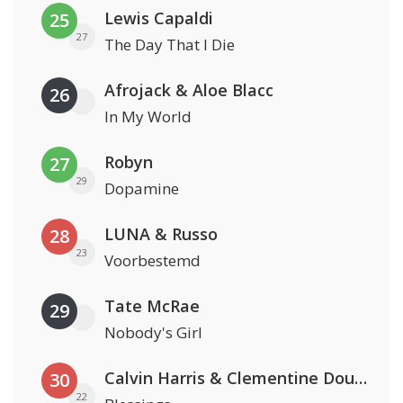
Lewis Capaldi
25
27
The Day That I Die
Afrojack & Aloe Blacc
26
In My World
Robyn
27
29
Dopamine
LUNA & Russo
28
23
Voorbestemd
Tate McRae
29
Nobody's Girl
Calvin Harris & Clementine Douglas
30
22