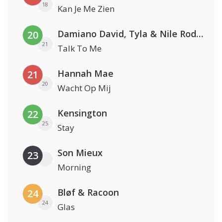
18
Kan Je Me Zien
Damiano David, Tyla & Nile Rodgers
20
21
Talk To Me
Hannah Mae
21
20
Wacht Op Mij
Kensington
22
25
Stay
Son Mieux
23
Morning
Bløf & Racoon
24
24
Glas