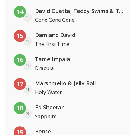
David Guetta, Teddy Swims & Tones And I
14
15
Gone Gone Gone
Damiano David
15
13
The First Time
Tame Impala
16
17
Dracula
Marshmello & Jelly Roll
17
11
Holy Water
Ed Sheeran
18
19
Sapphire
Bente
19