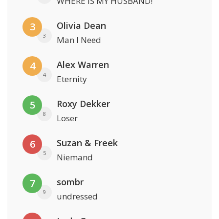
WHERE IS MY HUSBAND!
Olivia Dean
3
3
Man I Need
Alex Warren
4
4
Eternity
Roxy Dekker
5
8
Loser
Suzan & Freek
6
5
Niemand
sombr
7
9
undressed