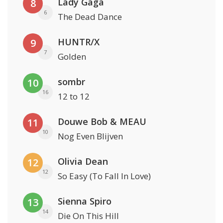
Lady Gaga
8
6
The Dead Dance
HUNTR/X
9
7
Golden
sombr
10
16
12 to 12
Douwe Bob & MEAU
11
10
Nog Even Blijven
Olivia Dean
12
12
So Easy (To Fall In Love)
Sienna Spiro
13
14
Die On This Hill