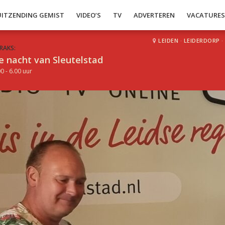
UITZENDING GEMIST
VIDEO’S
TV
ADVERTEREN
VACATURE
LEIDEN
·
LEIDERDORP
·
RAKS:
e nacht van Sleutelstad
0 - 6.00 uur