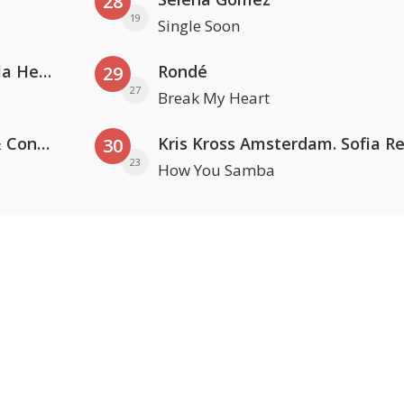
28
19
Single Soon
Nathan Dawe, Joel Corry & Ella Henderson
Rondé
29
27
Break My Heart
Kris Kross Amsterdam, Sera & Conor Maynard
30
23
How You Samba