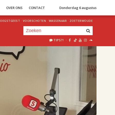
S
OVER ONS
CONTACT
Donderdag 6 augustus
OEGSTGEEST
·
VOORSCHOTEN
·
WASSENAAR
·
ZOETERWOUDE
TIPS?!
·
Je luistert nu naar
uur 1 van 2
«
Vorig uur
Volgend uur
»
18.00