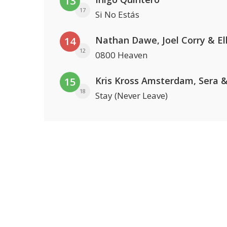
13
17
Si No Estás
14
12
0800 Heaven
15
18
Stay (Never Leave)