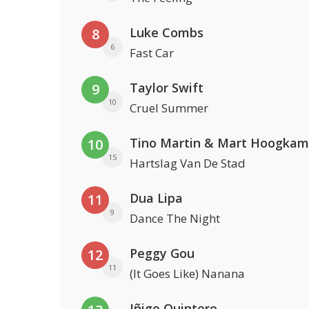
Luke Combs
8
6
Fast Car
Taylor Swift
9
10
Cruel Summer
Tino Martin & Mart Hoogkam
10
15
Hartslag Van De Stad
Dua Lipa
11
9
Dance The Night
Peggy Gou
12
11
(It Goes Like) Nanana
Iñigo Quintero