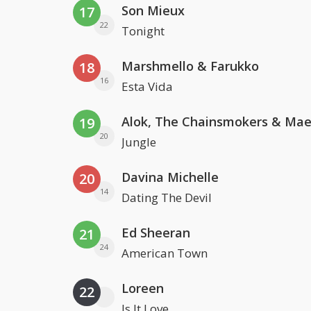
Son Mieux
17
22
Tonight
Marshmello & Farukko
18
16
Esta Vida
19
20
Jungle
Davina Michelle
20
14
Dating The Devil
Ed Sheeran
21
24
American Town
Loreen
22
Is It Love