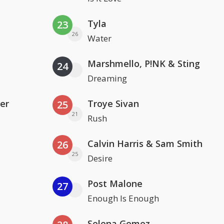
Tyla
23
26
Water
Marshmello, P!NK & Sting
24
Dreaming
er
Troye Sivan
25
21
Rush
Calvin Harris & Sam Smith
26
25
Desire
Post Malone
27
Enough Is Enough
Selena Gomez