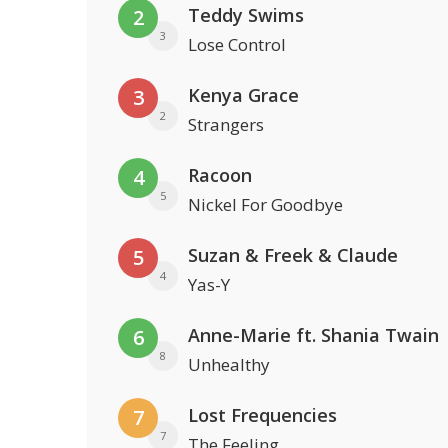
Teddy Swims
2
3
Lose Control
Kenya Grace
3
2
Strangers
Racoon
4
5
Nickel For Goodbye
Suzan & Freek & Claude
5
4
Yas-Y
Anne-Marie ft. Shania Twain
6
8
Unhealthy
Lost Frequencies
7
7
The Feeling