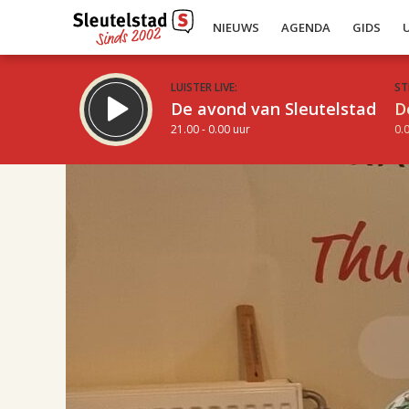
NIEUWS
AGENDA
GIDS
LUISTER LIVE:
ST
De avond van Sleutelstad
D
21.00 - 0.00 uur
0.0
17.00
Inklappen