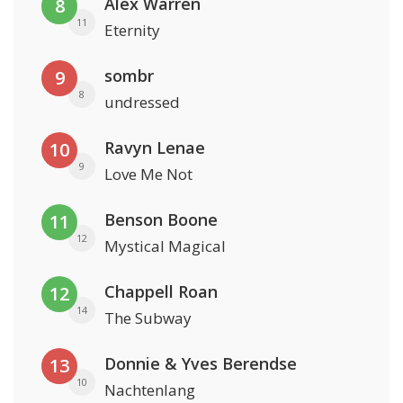
Alex Warren
8
11
Eternity
sombr
9
8
undressed
Ravyn Lenae
10
9
Love Me Not
Benson Boone
11
12
Mystical Magical
Chappell Roan
12
14
The Subway
Donnie & Yves Berendse
13
10
Nachtenlang