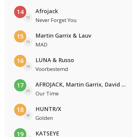
Afrojack
14
13
Never Forget You
Martin Garrix & Lauv
15
15
MAD
LUNA & Russo
16
16
Voorbestemd
AFROJACK, Martin Garrix, David Guetta & Amél
17
25
Our Time
HUNTR/X
18
18
Golden
KATSEYE
19