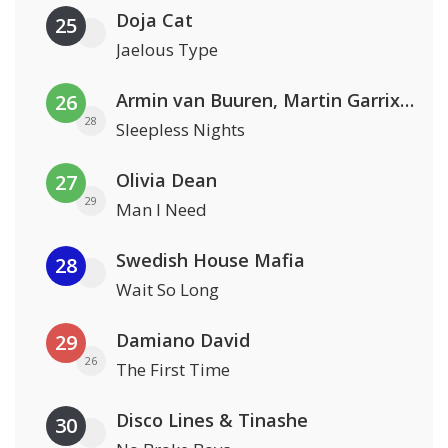
Doja Cat
25
Jaelous Type
Armin van Buuren, Martin Garrix & Libby Whitehouse
26
28
Sleepless Nights
Olivia Dean
27
29
Man I Need
Swedish House Mafia
28
Wait So Long
Damiano David
29
26
The First Time
Disco Lines & Tinashe
30