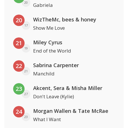
20
Gabriela
WizTheMc, bees & honey
20
17
Show Me Love
Miley Cyrus
21
19
End of the World
Sabrina Carpenter
22
21
Manchild
Akcent, Sera & Misha Miller
23
27
Don't Leave (Kylie)
Morgan Wallen & Tate McRae
24
23
What I Want