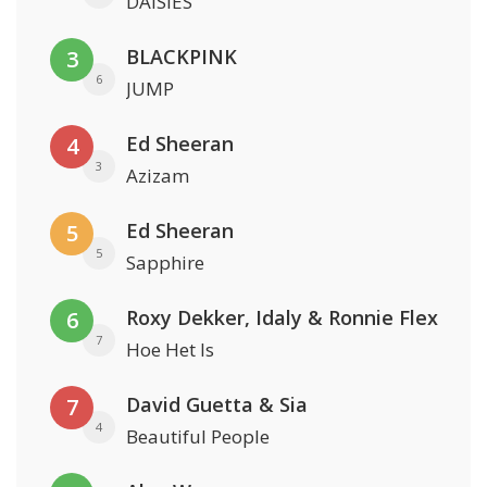
DAISIES
BLACKPINK
3
6
JUMP
Ed Sheeran
4
3
Azizam
Ed Sheeran
5
5
Sapphire
Roxy Dekker, Idaly & Ronnie Flex
6
7
Hoe Het Is
David Guetta & Sia
7
4
Beautiful People