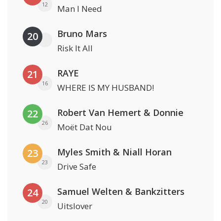
12
Man I Need
Bruno Mars
20
Risk It All
RAYE
21
16
WHERE IS MY HUSBAND!
Robert Van Hemert & Donnie
22
26
Moët Dat Nou
Myles Smith & Niall Horan
23
23
Drive Safe
Samuel Welten & Bankzitters
24
20
Uitslover