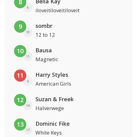
Bella Kay
8
9
iloveitiloveitiloveit
sombr
9
10
12 to 12
Bausa
10
11
Magnetic
Harry Styles
11
6
American Girls
Suzan & Freek
12
14
Halverwege
Dominic Fike
13
17
White Keys