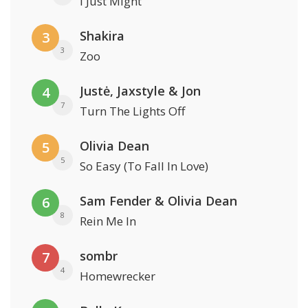
I Just Might
Shakira
3
3
Zoo
Justė, Jaxstyle & Jon
4
7
Turn The Lights Off
Olivia Dean
5
5
So Easy (To Fall In Love)
Sam Fender & Olivia Dean
6
8
Rein Me In
sombr
7
4
Homewrecker