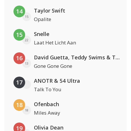
Taylor Swift
14
15
Opalite
Snelle
15
22
Laat Het Licht Aan
David Guetta, Teddy Swims & Tones And I
16
13
Gone Gone Gone
ANOTR & 54 Ultra
17
Talk To You
Ofenbach
18
18
Miles Away
Olivia Dean
19