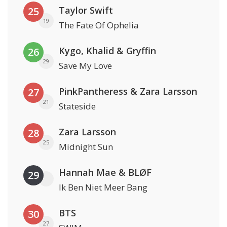
Taylor Swift
25
19
The Fate Of Ophelia
Kygo, Khalid & Gryffin
26
29
Save My Love
PinkPantheress & Zara Larsson
27
21
Stateside
Zara Larsson
28
25
Midnight Sun
Hannah Mae & BLØF
29
Ik Ben Niet Meer Bang
BTS
30
27