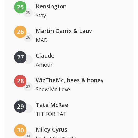
Kensington
25
28
Stay
Martin Garrix & Lauv
26
26
MAD
Claude
27
Amour
WizTheMc, bees & honey
28
27
Show Me Love
Tate McRae
29
TIT FOR TAT
Miley Cyrus
30
30