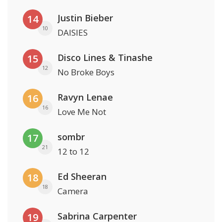
Justin Bieber
14
10
DAISIES
Disco Lines & Tinashe
15
12
No Broke Boys
Ravyn Lenae
16
16
Love Me Not
sombr
17
21
12 to 12
Ed Sheeran
18
18
Camera
Sabrina Carpenter
19