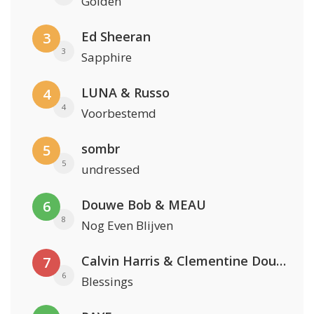
Golden
Ed Sheeran
3
3
Sapphire
LUNA & Russo
4
4
Voorbestemd
sombr
5
5
undressed
Douwe Bob & MEAU
6
8
Nog Even Blijven
Calvin Harris & Clementine Douglas
7
6
Blessings