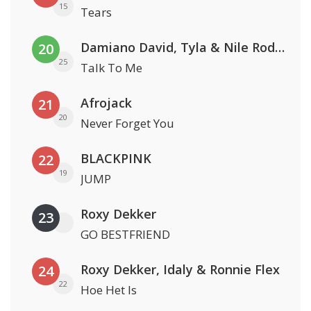
15
Tears
Damiano David, Tyla & Nile Rodgers
20
25
Talk To Me
Afrojack
21
20
Never Forget You
BLACKPINK
22
19
JUMP
Roxy Dekker
23
GO BESTFRIEND
Roxy Dekker, Idaly & Ronnie Flex
24
22
Hoe Het Is