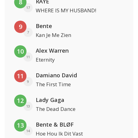
RAYE
8
17
WHERE IS MY HUSBAND!
Bente
9
7
Kan Je Me Zien
Alex Warren
10
11
Eternity
Damiano David
11
9
The First Time
Lady Gaga
12
13
The Dead Dance
Bente & BLØF
13
14
Hoe Hou Ik Dit Vast