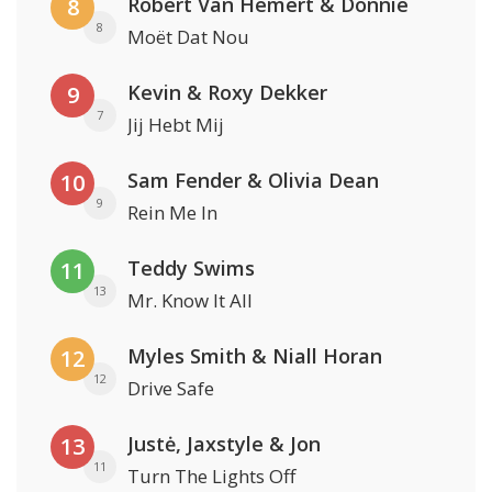
Robert Van Hemert & Donnie
8
8
Moët Dat Nou
Kevin & Roxy Dekker
9
7
Jij Hebt Mij
Sam Fender & Olivia Dean
10
9
Rein Me In
Teddy Swims
11
13
Mr. Know It All
Myles Smith & Niall Horan
12
12
Drive Safe
Justė, Jaxstyle & Jon
13
11
Turn The Lights Off