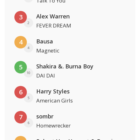
Talk To You
Alex Warren
3
2
FEVER DREAM
Bausa
4
4
Magnetic
Shakira &. Burna Boy
5
10
DAI DAI
Harry Styles
6
5
American Girls
sombr
7
6
Homewrecker