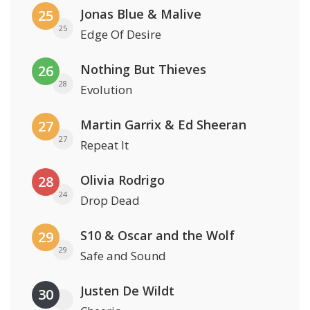
Jonas Blue & Malive
25
25
Edge Of Desire
Nothing But Thieves
26
28
Evolution
Martin Garrix & Ed Sheeran
27
27
Repeat It
Olivia Rodrigo
28
24
Drop Dead
S10 & Oscar and the Wolf
29
29
Safe and Sound
Justen De Wildt
30