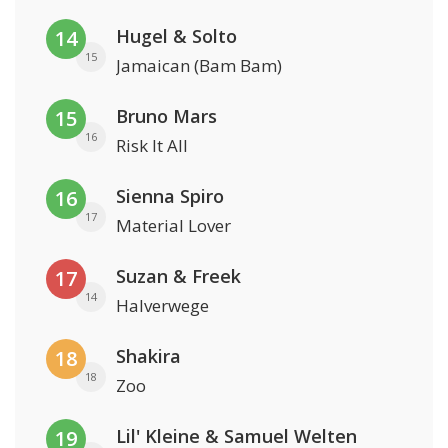
Hugel & Solto
14
15
Jamaican (Bam Bam)
Bruno Mars
15
16
Risk It All
Sienna Spiro
16
17
Material Lover
Suzan & Freek
17
14
Halverwege
Shakira
18
18
Zoo
Lil' Kleine & Samuel Welten
19