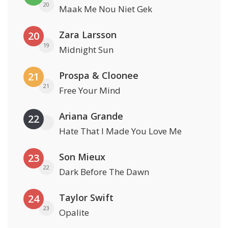
20
Maak Me Nou Niet Gek
Zara Larsson
20
19
Midnight Sun
Prospa & Cloonee
21
21
Free Your Mind
Ariana Grande
22
Hate That I Made You Love Me
Son Mieux
23
22
Dark Before The Dawn
Taylor Swift
24
23
Opalite