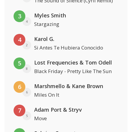
The Sound of Silence (Cyril Remix)
Myles Smith
3
4
Stargazing
Karol G.
4
2
Si Antes Te Hubiera Conocido
Lost Frequencies & Tom Odell
5
8
Black Friday - Pretty Like The Sun
Marshmello & Kane Brown
6
6
Miles On It
Adam Port & Stryv
7
5
Move