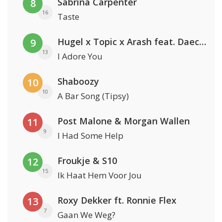
Sabrina Carpenter
8
16
Taste
Hugel x Topic x Arash feat. Daecolm
9
13
I Adore You
Shaboozy
10
10
A Bar Song (Tipsy)
Post Malone & Morgan Wallen
11
9
I Had Some Help
Froukje & S10
12
15
Ik Haat Hem Voor Jou
Roxy Dekker ft. Ronnie Flex
13
7
Gaan We Weg?