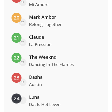
14
Mi Amore
Mark Ambor
20
20
Belong Together
Claude
21
23
La Pression
The Weeknd
22
29
Dancing In The Flames
Dasha
23
18
Austin
Luna
24
Dat Is Het Leven