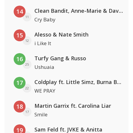
Clean Bandit, Anne-Marie & David Guetta
14
11
Cry Baby
Alesso & Nate Smith
15
12
i Like It
Turfy Gang & Russo
16
25
Ushuaia
Coldplay ft. Little Simz, Burna Boy, Elyanna & Tini
17
22
WE PRAY
Martin Garrix ft. Carolina Liar
18
17
Smile
Sam Feld ft. JVKE & Anitta
19