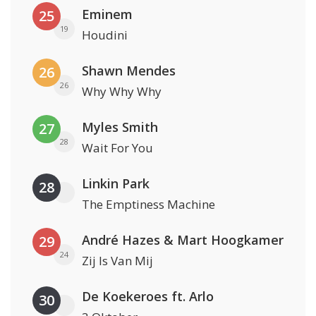
Eminem
25
19
Houdini
Shawn Mendes
26
26
Why Why Why
Myles Smith
27
28
Wait For You
Linkin Park
28
The Emptiness Machine
André Hazes & Mart Hoogkamer
29
24
Zij Is Van Mij
De Koekeroes ft. Arlo
30