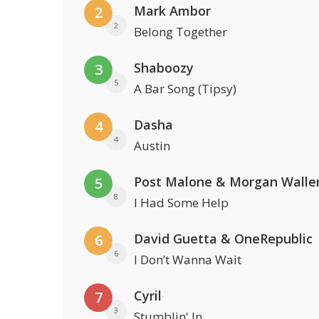
Mark Ambor
2
2
Belong Together
Shaboozy
3
5
A Bar Song (Tipsy)
Dasha
4
4
Austin
Post Malone & Morgan Walle
5
8
I Had Some Help
David Guetta & OneRepublic
6
6
I Don’t Wanna Wait
Cyril
7
3
Stumblin' In