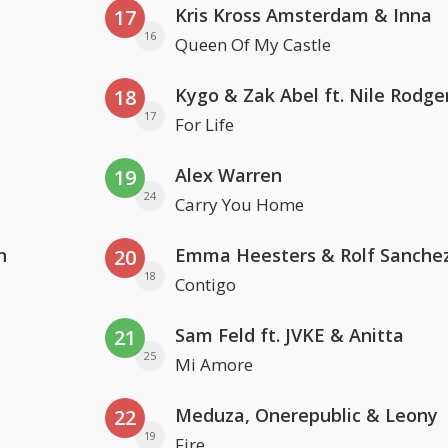
Kris Kross Amsterdam & Inna
17
16
Queen Of My Castle
Kygo & Zak Abel ft. Nile Rodge
18
17
For Life
Alex Warren
19
24
Carry You Home
n
Emma Heesters & Rolf Sanche
20
18
Contigo
Sam Feld ft. JVKE & Anitta
21
25
Mi Amore
Meduza, Onerepublic & Leony
22
19
Fire