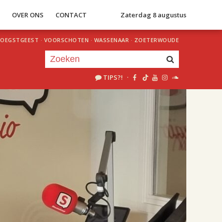
S
OVER ONS
CONTACT
Zaterdag 8 augustus
OEGSTGEEST
·
VOORSCHOTEN
·
WASSENAAR
·
ZOETERWOUDE
TIPS?!
·
Je luistert nu naar
uur 1 van 2
«
Vorig uur
Volgend uur
»
18.00