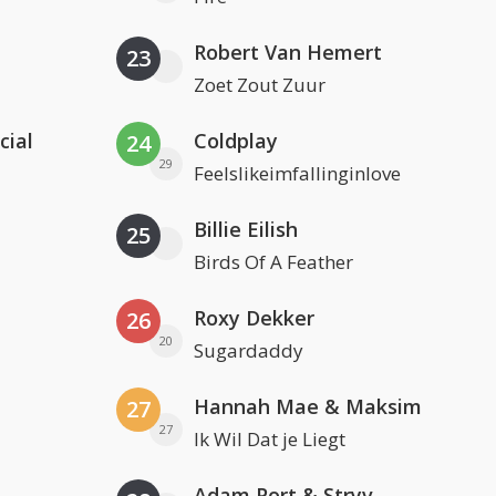
Robert Van Hemert
23
Zoet Zout Zuur
cial
Coldplay
24
29
Feelslikeimfallinginlove
Billie Eilish
25
Birds Of A Feather
Roxy Dekker
26
20
Sugardaddy
Hannah Mae & Maksim
27
27
Ik Wil Dat je Liegt
Adam Port & Stryv