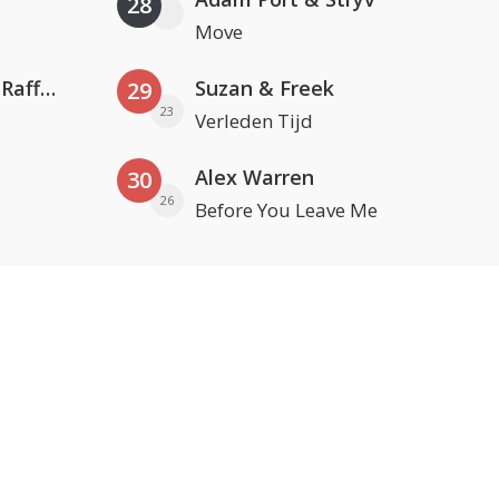
28
Move
Jamoxy & Agatino Romero ft. Raffaella Carrà
Suzan & Freek
29
23
Verleden Tijd
Alex Warren
30
26
Before You Leave Me