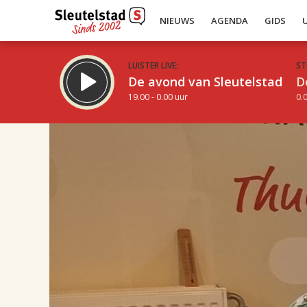
NIEUWS
AGENDA
GIDS
LUISTER LIVE:
ST
De avond van Sleutelstad
D
19.00 - 0.00 uur
0.0
17.00
Inklappen