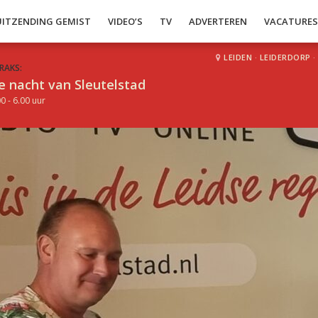
UITZENDING GEMIST
VIDEO’S
TV
ADVERTEREN
VACATURE
LEIDEN
·
LEIDERDORP
·
RAKS:
e nacht van Sleutelstad
0 - 6.00 uur