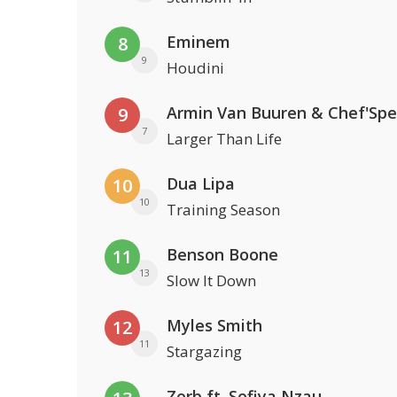
Eminem
8
9
Houdini
Armin Van Buuren & Chef'Spe
9
7
Larger Than Life
Dua Lipa
10
10
Training Season
Benson Boone
11
13
Slow It Down
Myles Smith
12
11
Stargazing
Zerb ft. Sofiya Nzau