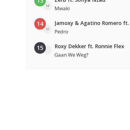
13
14
Mwaki
14
12
Pedro
Roxy Dekker ft. Ronnie Flex
15
Gaan We Weg?