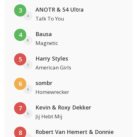
ANOTR & 54 Ultra
3
4
Talk To You
Bausa
4
8
Magnetic
Harry Styles
5
3
American Girls
sombr
6
6
Homewrecker
Kevin & Roxy Dekker
7
5
Jij Hebt Mij
Robert Van Hemert & Donnie
8