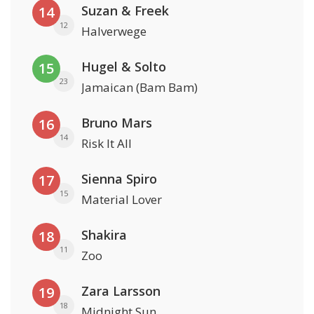
Suzan & Freek
14
12
Halverwege
Hugel & Solto
15
23
Jamaican (Bam Bam)
Bruno Mars
16
14
Risk It All
Sienna Spiro
17
15
Material Lover
Shakira
18
11
Zoo
Zara Larsson
19
18
Midnight Sun