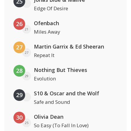
25
Edge Of Desire
Ofenbach
26
21
Miles Away
Martin Garrix & Ed Sheeran
27
27
Repeat It
Nothing But Thieves
28
29
Evolution
S10 & Oscar and the Wolf
29
Safe and Sound
Olivia Dean
30
25
So Easy (To Fall In Love)