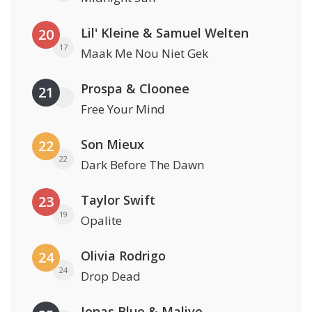
Lil' Kleine & Samuel Welten
20
17
Maak Me Nou Niet Gek
Prospa & Cloonee
21
Free Your Mind
Son Mieux
22
22
Dark Before The Dawn
Taylor Swift
23
19
Opalite
Olivia Rodrigo
24
24
Drop Dead
Jonas Blue & Malive