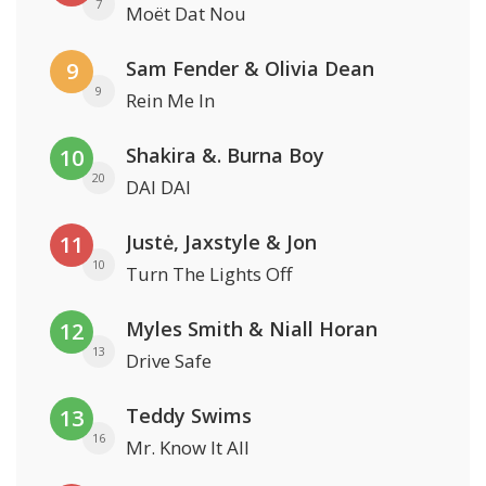
7
Moët Dat Nou
Sam Fender & Olivia Dean
9
9
Rein Me In
Shakira &. Burna Boy
10
20
DAI DAI
Justė, Jaxstyle & Jon
11
10
Turn The Lights Off
Myles Smith & Niall Horan
12
13
Drive Safe
Teddy Swims
13
16
Mr. Know It All