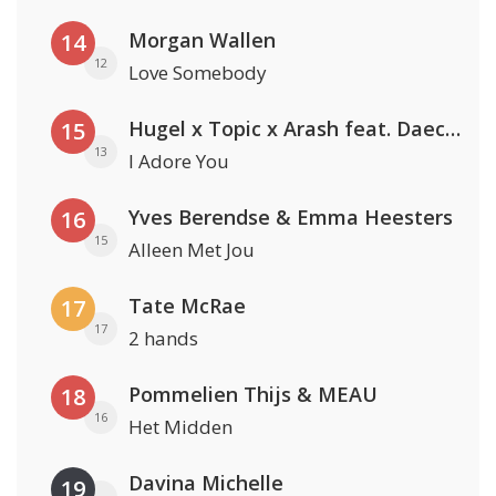
Morgan Wallen
14
12
Love Somebody
Hugel x Topic x Arash feat. Daecolm
15
13
I Adore You
Yves Berendse & Emma Heesters
16
15
Alleen Met Jou
Tate McRae
17
17
2 hands
Pommelien Thijs & MEAU
18
16
Het Midden
Davina Michelle
19