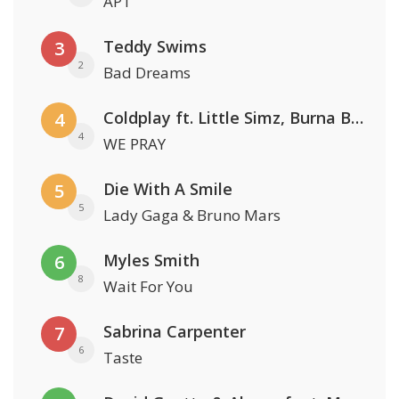
APT
Teddy Swims
3
2
Bad Dreams
Coldplay ft. Little Simz, Burna Boy, Elyanna & Tini
4
4
WE PRAY
Die With A Smile
5
5
Lady Gaga & Bruno Mars
Myles Smith
6
8
Wait For You
Sabrina Carpenter
7
6
Taste