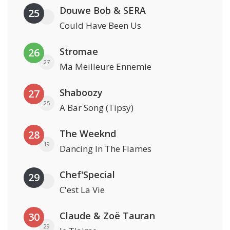
Douwe Bob & SERA
25
Could Have Been Us
Stromae
26
27
Ma Meilleure Ennemie
Shaboozy
27
25
A Bar Song (Tipsy)
The Weeknd
28
19
Dancing In The Flames
Chef'Special
29
C'est La Vie
Claude & Zoë Tauran
30
29