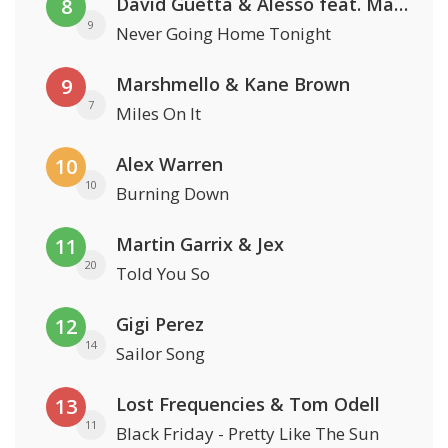
David Guetta & Alesso feat. Madison Love
8
9
Never Going Home Tonight
Marshmello & Kane Brown
9
7
Miles On It
Alex Warren
10
10
Burning Down
Martin Garrix & Jex
11
20
Told You So
Gigi Perez
12
14
Sailor Song
Lost Frequencies & Tom Odell
13
11
Black Friday - Pretty Like The Sun