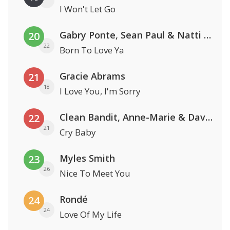
I Won't Let Go
Gabry Ponte, Sean Paul & Natti Natasha
20
22
Born To Love Ya
Gracie Abrams
21
18
I Love You, I'm Sorry
Clean Bandit, Anne-Marie & David Guetta
22
21
Cry Baby
Myles Smith
23
26
Nice To Meet You
Rondé
24
24
Love Of My Life