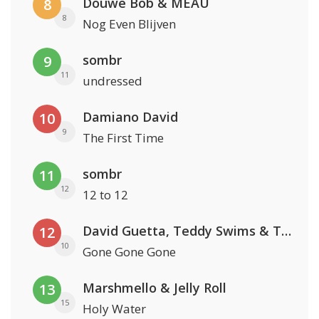
Douwe Bob & MEAU
8
8
Nog Even Blijven
sombr
9
11
undressed
Damiano David
10
9
The First Time
sombr
11
12
12 to 12
David Guetta, Teddy Swims & Tones And I
12
10
Gone Gone Gone
Marshmello & Jelly Roll
13
15
Holy Water