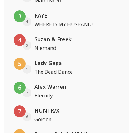
Man I Need
RAYE
3
4
WHERE IS MY HUSBAND!
Suzan & Freek
4
3
Niemand
Lady Gaga
5
5
The Dead Dance
Alex Warren
6
7
Eternity
HUNTR/X
7
6
Golden