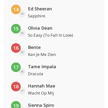
Ed Sheeran
14
14
Sapphire
Olivia Dean
15
16
So Easy (To Fall In Love)
Bente
16
13
Kan Je Me Zien
Tame Impala
17
18
Dracula
Hannah Mae
18
17
Wacht Op Mij
Sienna Spiro
19