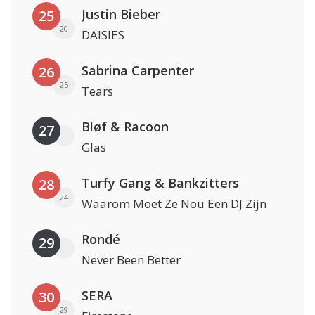
Justin Bieber
25
20
DAISIES
Sabrina Carpenter
26
25
Tears
Bløf & Racoon
27
Glas
Turfy Gang & Bankzitters
28
24
Waarom Moet Ze Nou Een DJ Zijn
Rondé
29
Never Been Better
SERA
30
29