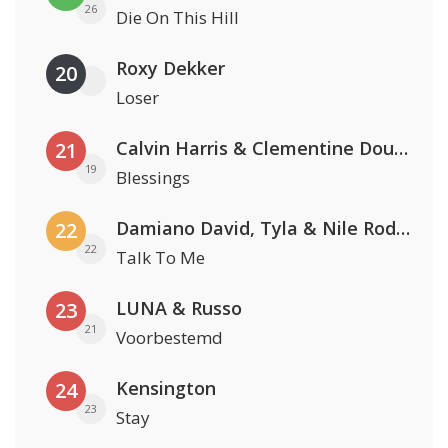
26
Die On This Hill
Roxy Dekker
20
Loser
Calvin Harris & Clementine Douglas
21
19
Blessings
Damiano David, Tyla & Nile Rodgers
22
22
Talk To Me
LUNA & Russo
23
21
Voorbestemd
Kensington
24
23
Stay